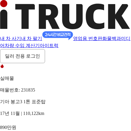
내 차 사기
내 차 팔기
영업용 번호판
화물백과
미디
어
차량 수입 계산기
아이트럭
딜러 전용 로그인
실매물
매물번호: 231835
기아 봉고3 1톤 표준탑
17년 11월 | 110,122km
890만원