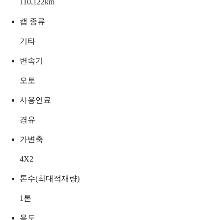
110,122
km
캡 종류
기타
변속기
오토
사용연료
경유
가변축
4X2
톤수(최대적재량)
1
톤
용도