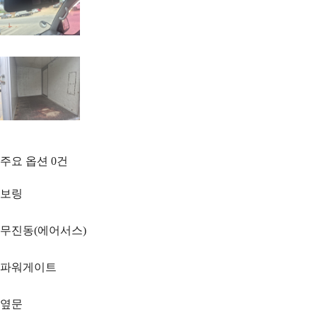
주요 옵션
0
건
보링
무진동(에어서스)
파워게이트
옆문