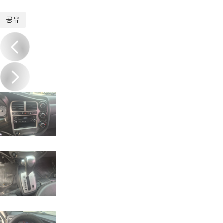
1
/
12
공유