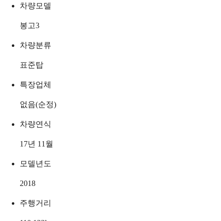
차량모델
봉고3
차량분류
표준탑
특장업체
없음(순정)
차량연식
17년 11월
모델년도
2018
주행거리