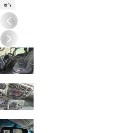
1
/
14
공유