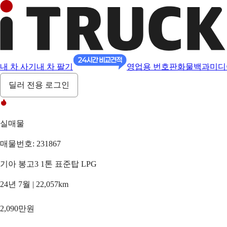
내 차 사기
내 차 팔기
영업용 번호판
화물백과
미디
딜러 전용 로그인
실매물
매물번호: 231867
기아 봉고3 1톤 표준탑 LPG
24년 7월 | 22,057km
2,090만원