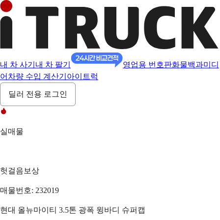
내 차 사기
내 차 팔기
영업용 번호판
화물백과
미디
어
차량 수입 계산기
아이트럭
딜러 전용 로그인
실매물
헛걸음보상
매물번호: 232019
현대 올뉴마이티 3.5톤 광폭 윙바디 슈퍼캡