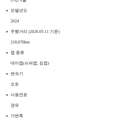
모델년도
2024
주행거리 (2026.05.11 기준)
218,070
km
캡 종류
데이캡(슈퍼캡, 킹캡)
변속기
오토
사용연료
경유
가변축