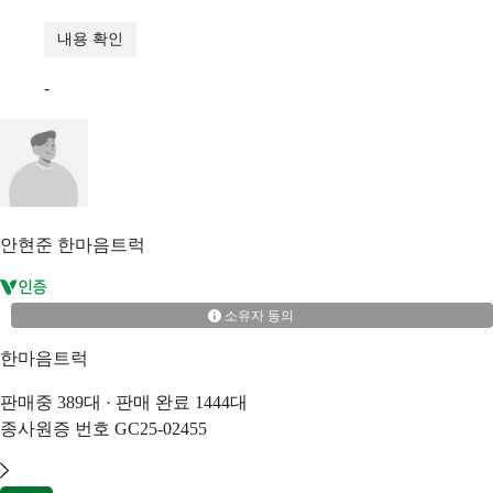
내용 확인
-
안현준
한마음트럭
소유자 동의
한마음트럭
판매중
389
대 · 판매 완료
1444
대
종사원증 번호
GC25-02455