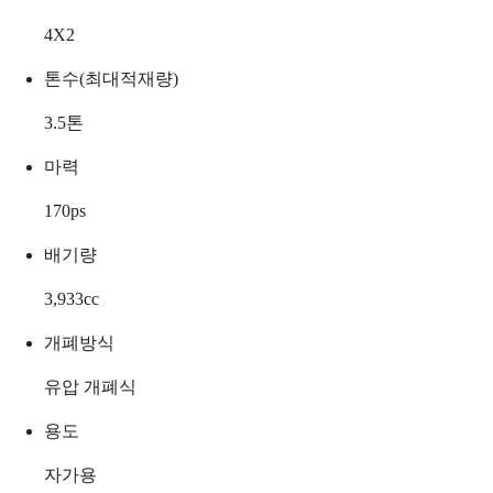
4X2
톤수(최대적재량)
3.5
톤
마력
170
ps
배기량
3,933
cc
개폐방식
유압 개폐식
용도
자가용