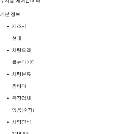
무시동 에어컨/히터
기본 정보
제조사
현대
차량모델
올뉴마이티
차량분류
윙바디
특장업체
없음(순정)
차량연식
23년 6월