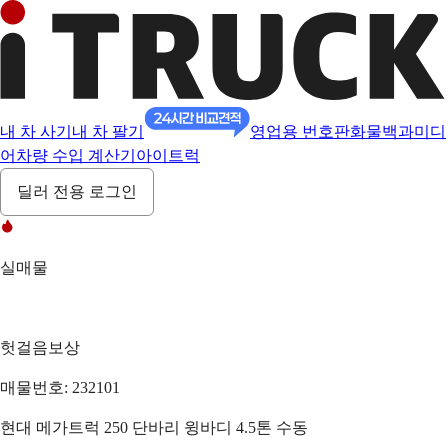
내 차 사기
내 차 팔기
영업용 번호판
화물백과
미디
어
차량 수입 계산기
아이트럭
딜러 전용 로그인
실매물
헛걸음보상
매물번호: 232101
현대 메가트럭 250 단바리 윙바디 4.5톤 수동