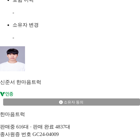
-
소유자 변경
-
신준서
한마음트럭
소유자 동의
한마음트럭
판매중
616
대 · 판매 완료
4837
대
종사원증 번호
GC24-04009