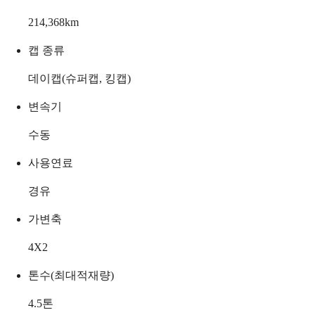
214,368
km
캡 종류
데이캡(슈퍼캡, 킹캡)
변속기
수동
사용연료
경유
가변축
4X2
톤수(최대적재량)
4.5
톤