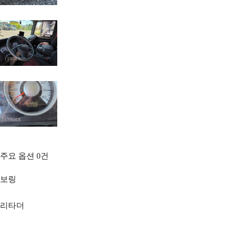
주요 옵션
0
건
보링
리타더