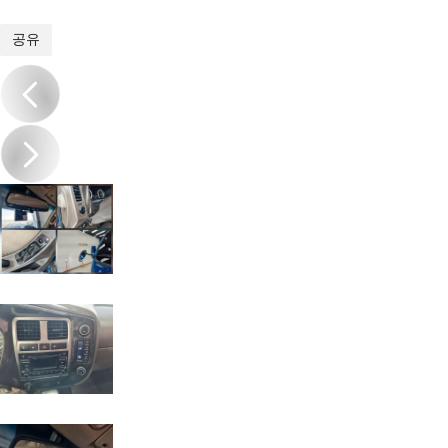
1
/
20
공유