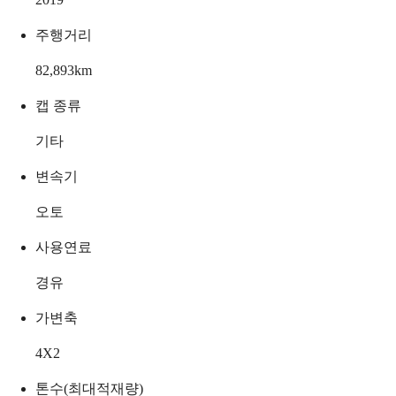
주행거리
82,893
km
캡 종류
기타
변속기
오토
사용연료
경유
가변축
4X2
톤수(최대적재량)