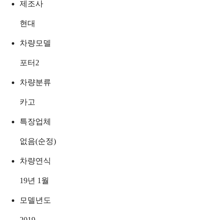
제조사
현대
차량모델
포터2
차량분류
카고
특장업체
없음(순정)
차량연식
19년 1월
모델년도
2019