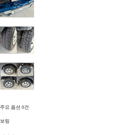
주요 옵션
0
건
보링