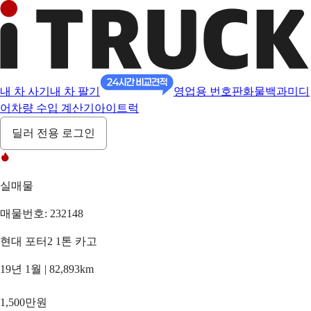
내 차 사기
내 차 팔기
영업용 번호판
화물백과
미디
어
차량 수입 계산기
아이트럭
딜러 전용 로그인
실매물
매물번호: 232148
현대 포터2 1톤 카고
19년 1월 | 82,893km
1,500만원