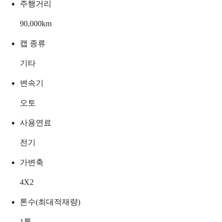
주행거리
90,000
km
캡 종류
기타
변속기
오토
사용연료
전기
가변축
4X2
톤수(최대적재량)
1
톤