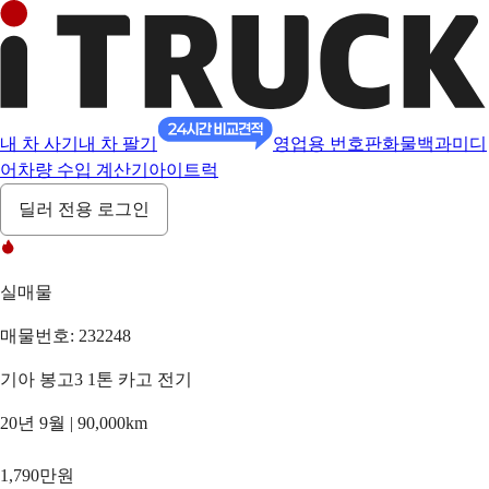
내 차 사기
내 차 팔기
영업용 번호판
화물백과
미디
어
차량 수입 계산기
아이트럭
딜러 전용 로그인
실매물
매물번호: 232248
기아 봉고3 1톤 카고 전기
20년 9월 | 90,000km
1,790만원