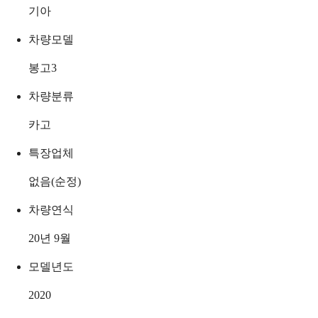
기아
차량모델
봉고3
차량분류
카고
특장업체
없음(순정)
차량연식
20년 9월
모델년도
2020