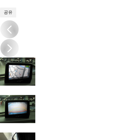
1
/
18
공유