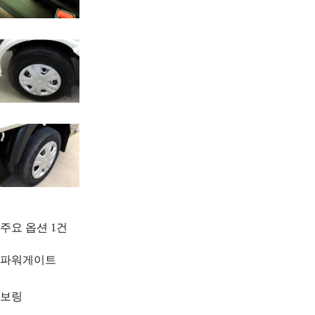
주요 옵션
1
건
파워게이트
보링