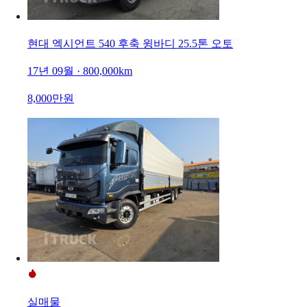
현대 엑시언트 540 후축 윙바디 25.5톤 오토
17년 09월 · 800,000km
8,000만원
실매물