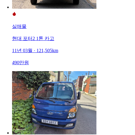
실매물
현대 포터2 1톤 카고
11년 03월 · 121,505km
490만원