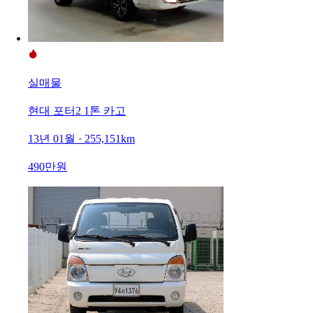
실매물
현대 포터2 1톤 카고
13년 01월 · 255,151km
490만원