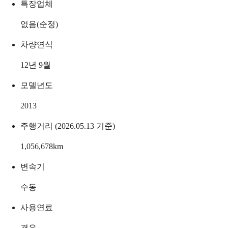
특장업체
없음(순정)
차량연식
12년 9월
모델년도
2013
주행거리 (2026.05.13 기준)
1,056,678
km
변속기
수동
사용연료
경유