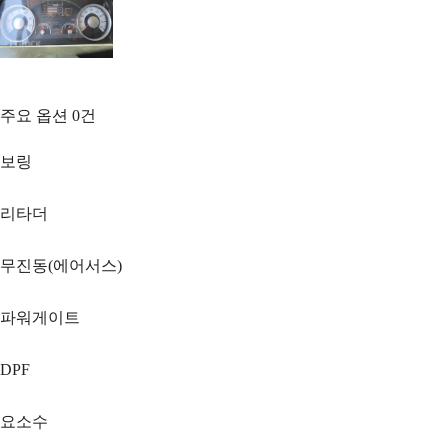
주요 옵션
0
건
보링
리타더
무진동(에어서스)
파워게이트
DPF
요소수