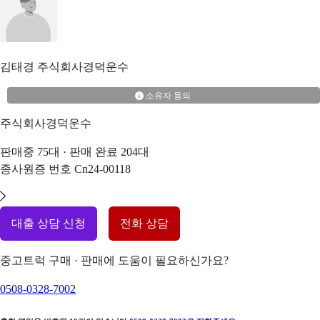
김태경
주식회사경덕운수
소유자 동의
주식회사경덕운수
판매중
75
대 · 판매 완료
204
대
종사원증 번호
Cn24-00118
대출 상담 신청
전화 상담
중고트럭 구매 · 판매에 도움이 필요하신가요?
0508-0328-7002