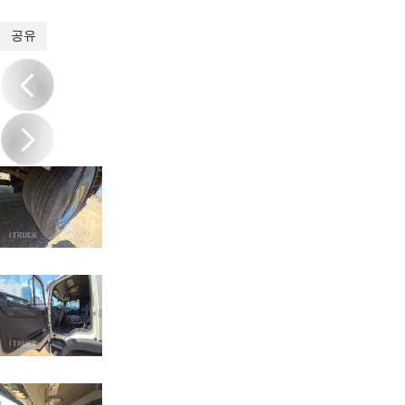
1
/
19
공유