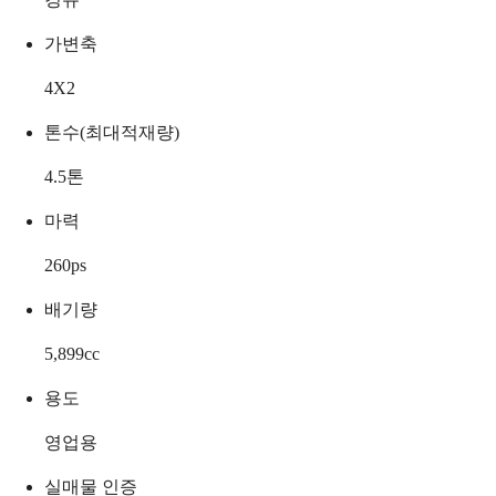
가변축
4X2
톤수(최대적재량)
4.5
톤
마력
260
ps
배기량
5,899
cc
용도
영업용
실매물 인증