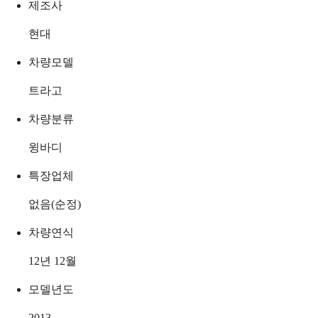
제조사
현대
차량모델
트라고
차량분류
윙바디
특장업체
없음(순정)
차량연식
12년 12월
모델년도
2013