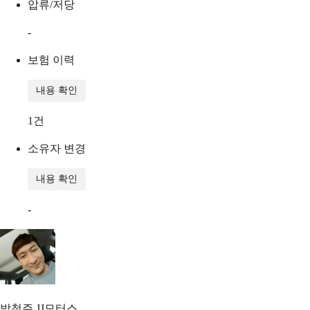
압류/저당
-
보험 이력
내용 확인
1
건
소유자 변경
내용 확인
-
박철주
JJ모터스