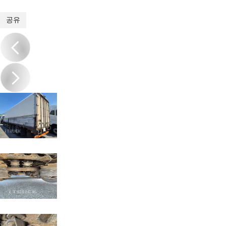
1
/
20
공유