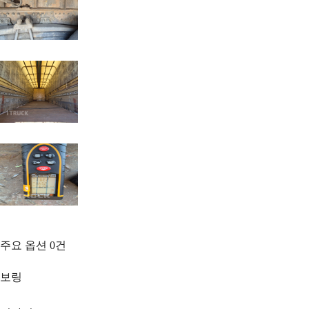
주요 옵션
0
건
보링