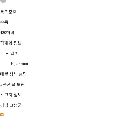
특초장축
수동
420마력
적재함 정보
길이
10,200
mm
매물 상세 설명
1년전 올 보링
차고지 정보
경남 고성군