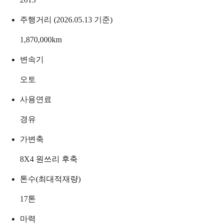
주행거리 (2026.05.13 기준)
1,870,000
km
변속기
오토
사용연료
경유
가변축
8X4 원쓰리 후축
톤수(최대적재량)
17
톤
마력