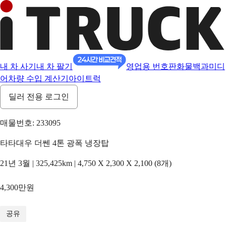
내 차 사기
내 차 팔기
영업용 번호판
화물백과
미디
어
차량 수입 계산기
아이트럭
딜러 전용 로그인
매물번호: 233095
타타대우 더쎈 4톤 광폭 냉장탑
21년 3월 | 325,425km | 4,750 X 2,300 X 2,100 (8개)
4,300만원
1
/
12
공유