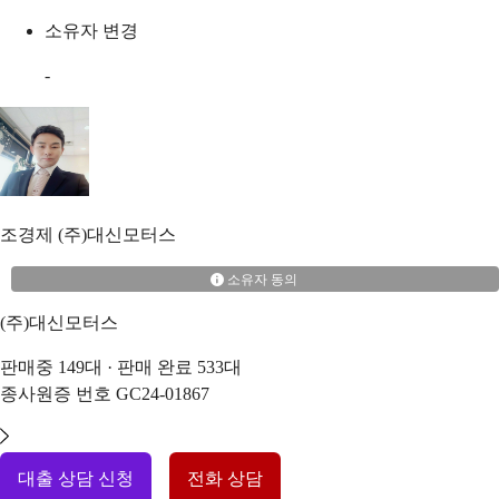
소유자 변경
-
조경제
(주)대신모터스
소유자 동의
(주)대신모터스
판매중
149
대 · 판매 완료
533
대
종사원증 번호
GC24-01867
대출 상담 신청
전화 상담