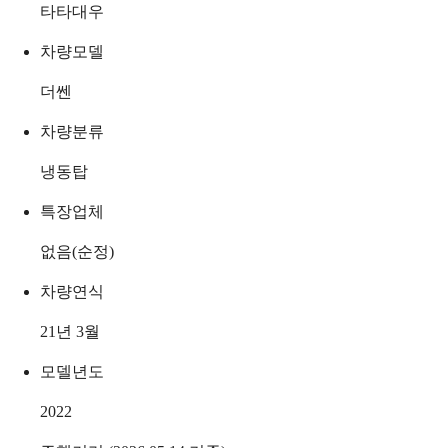
타타대우
차량모델
더쎈
차량분류
냉동탑
특장업체
없음(순정)
차량연식
21년 3월
모델년도
2022