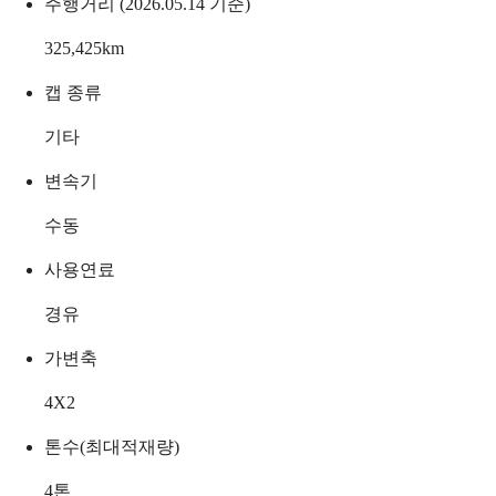
주행거리 (2026.05.14 기준)
325,425
km
캡 종류
기타
변속기
수동
사용연료
경유
가변축
4X2
톤수(최대적재량)
4
톤