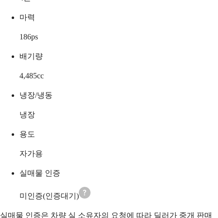
마력
186
ps
배기량
4,485
cc
냉장/냉동
냉장
용도
자가용
실매물 인증
미인증(인증대기)
실매물 인증은 차량 실 소유자의 요청에 따라 딜러가 중개 판매