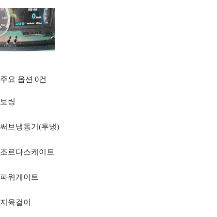
주요 옵션
0
건
보링
써브냉동기(투냉)
조르다스케이트
파워게이트
지육걸이