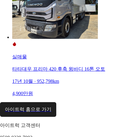
실매물
타타대우 프리마 420 후축 윙바디 16톤 오토
17년 10월 · 952,798km
4,900만원
아이트럭 홈으로 가기
아이트럭 고객센터