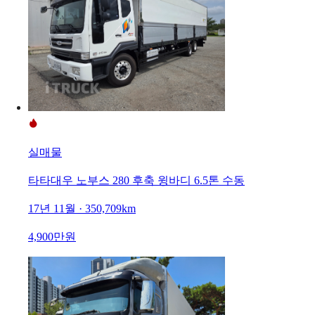
실매물
타타대우 노부스 280 후축 윙바디 6.5톤 수동
17년 11월 · 350,709km
4,900만원