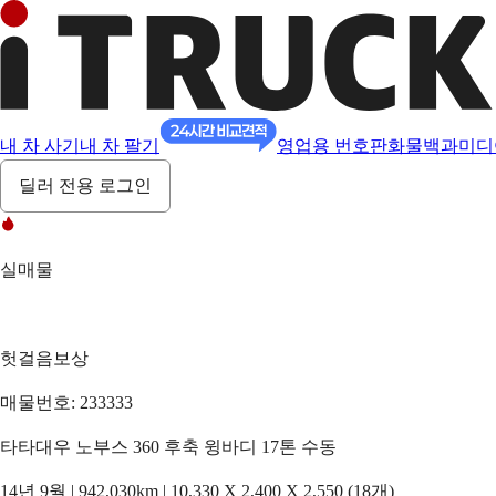
내 차 사기
내 차 팔기
영업용 번호판
화물백과
미디
딜러 전용 로그인
실매물
헛걸음보상
매물번호: 233333
타타대우 노부스 360 후축 윙바디 17톤 수동
14년 9월 | 942,030km | 10,330 X 2,400 X 2,550 (18개)