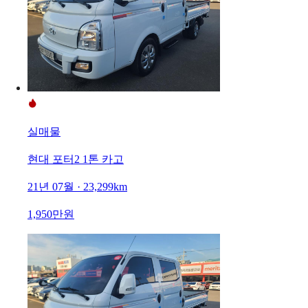
실매물
현대 포터2 1톤 카고
21년 07월 · 23,299km
1,950만원