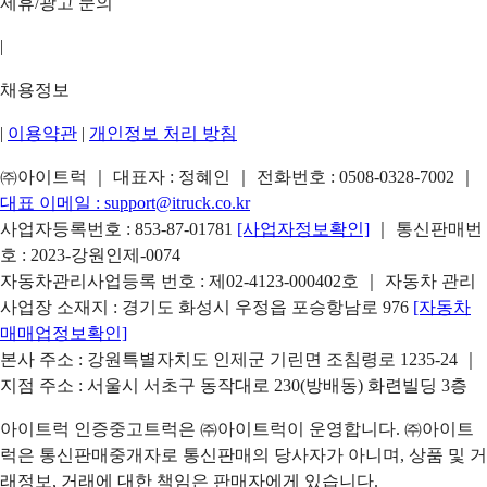
제휴/광고 문의
|
채용정보
|
이용약관
|
개인정보 처리 방침
㈜아이트럭 ｜ 대표자 : 정혜인 ｜ 전화번호 :
0508-0328-7002
｜
대표 이메일 :
support@itruck.co.kr
사업자등록번호 : 853-87-01781
[사업자정보확인]
｜ 통신판매번
호 : 2023-강원인제-0074
자동차관리사업등록 번호 : 제02-4123-000402호 ｜ 자동차 관리
사업장 소재지 : 경기도 화성시 우정읍 포승항남로 976
[자동차
매매업정보확인]
본사 주소 : 강원특별자치도 인제군 기린면 조침령로 1235-24 ｜
지점 주소 : 서울시 서초구 동작대로 230(방배동) 화련빌딩 3층
아이트럭 인증중고트럭은 ㈜아이트럭이 운영합니다. ㈜아이트
럭은 통신판매중개자로 통신판매의 당사자가 아니며, 상품 및 거
래정보, 거래에 대한 책임은 판매자에게 있습니다.