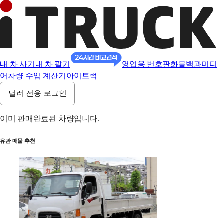
내 차 사기
내 차 팔기
영업용 번호판
화물백과
미디
어
차량 수입 계산기
아이트럭
딜러 전용 로그인
이미 판매완료된 차량입니다.
유관 매물 추천