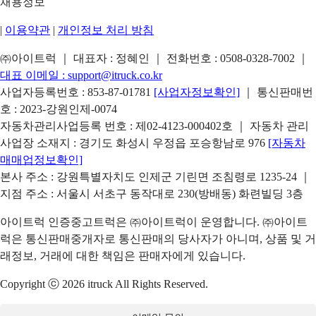
채용정보
|
이용약관
|
개인정보 처리 방침
㈜아이트럭 ｜ 대표자 : 정혜인 ｜ 전화번호 :
0508-0328-7002
｜
대표 이메일 :
support@itruck.co.kr
사업자등록번호 : 853-87-01781
[사업자정보확인]
｜ 통신판매번
호 : 2023-강원인제-0074
자동차관리사업등록 번호 : 제02-4123-000402호 ｜ 자동차 관리
사업장 소재지 : 경기도 화성시 우정읍 포승항남로 976
[자동차
매매업정보확인]
본사 주소 : 강원특별자치도 인제군 기린면 조침령로 1235-24 ｜
지점 주소 : 서울시 서초구 동작대로 230(방배동) 화련빌딩 3층
아이트럭 인증중고트럭은 ㈜아이트럭이 운영합니다. ㈜아이트
럭은 통신판매중개자로 통신판매의 당사자가 아니며, 상품 및 거
래정보, 거래에 대한 책임은 판매자에게 있습니다.
Copyright ⓒ 2026 itruck All Rights Reserved.