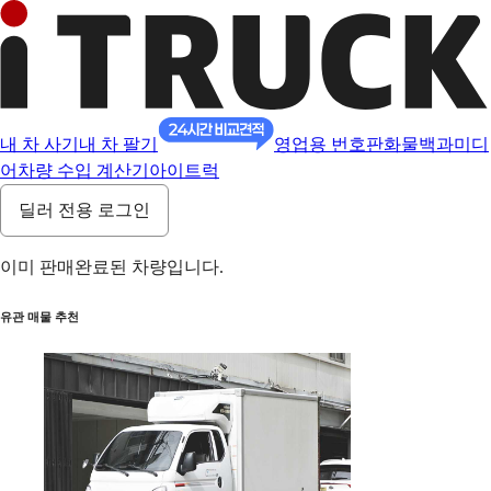
내 차 사기
내 차 팔기
영업용 번호판
화물백과
미디
어
차량 수입 계산기
아이트럭
딜러 전용 로그인
이미 판매완료된 차량입니다.
유관 매물 추천