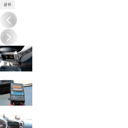
1
/
18
공유