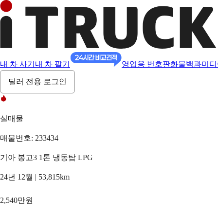
내 차 사기
내 차 팔기
영업용 번호판
화물백과
미디
딜러 전용 로그인
실매물
매물번호: 233434
기아 봉고3 1톤 냉동탑 LPG
24년 12월 | 53,815km
2,540만원