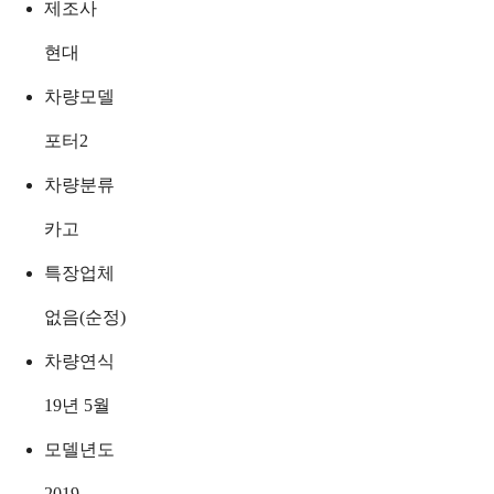
제조사
현대
차량모델
포터2
차량분류
카고
특장업체
없음(순정)
차량연식
19년 5월
모델년도
2019