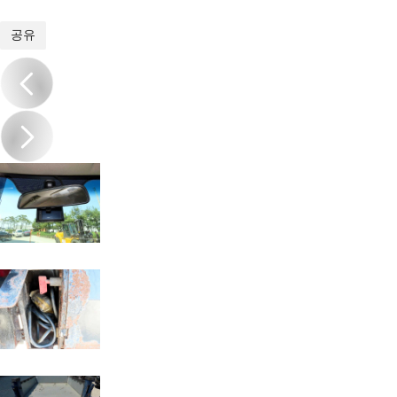
1
/
20
공유