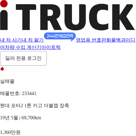
내 차 사기
내 차 팔기
영업용 번호판
화물백과
미디
어
차량 수입 계산기
아이트럭
딜러 전용 로그인
실매물
매물번호: 233441
현대 포터2 1톤 카고 더블캡 장축
19년 5월 | 69,700km
1,360만원