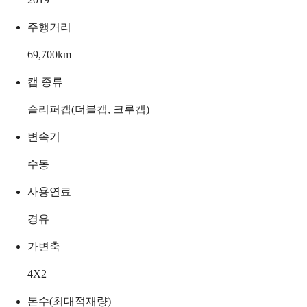
주행거리
69,700
km
캡 종류
슬리퍼캡(더블캡, 크루캡)
변속기
수동
사용연료
경유
가변축
4X2
톤수(최대적재량)