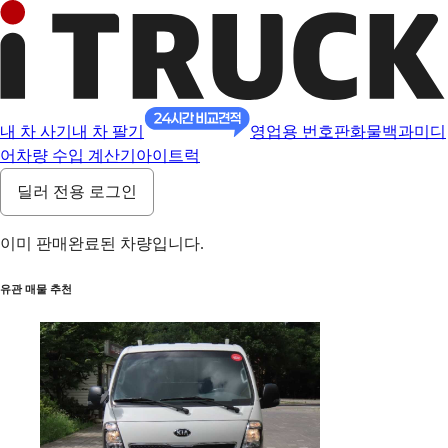
내 차 사기
내 차 팔기
영업용 번호판
화물백과
미디
어
차량 수입 계산기
아이트럭
딜러 전용 로그인
이미 판매완료된 차량입니다.
유관 매물 추천