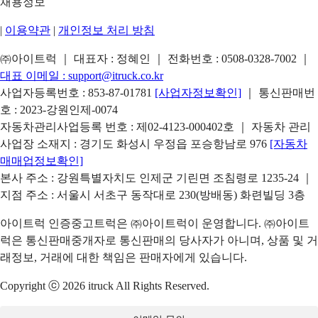
채용정보
|
이용약관
|
개인정보 처리 방침
㈜아이트럭 ｜ 대표자 : 정혜인 ｜ 전화번호 :
0508-0328-7002
｜
대표 이메일 :
support@itruck.co.kr
사업자등록번호 : 853-87-01781
[사업자정보확인]
｜ 통신판매번
호 : 2023-강원인제-0074
자동차관리사업등록 번호 : 제02-4123-000402호 ｜ 자동차 관리
사업장 소재지 : 경기도 화성시 우정읍 포승항남로 976
[자동차
매매업정보확인]
본사 주소 : 강원특별자치도 인제군 기린면 조침령로 1235-24 ｜
지점 주소 : 서울시 서초구 동작대로 230(방배동) 화련빌딩 3층
아이트럭 인증중고트럭은 ㈜아이트럭이 운영합니다. ㈜아이트
럭은 통신판매중개자로 통신판매의 당사자가 아니며, 상품 및 거
래정보, 거래에 대한 책임은 판매자에게 있습니다.
Copyright ⓒ 2026 itruck All Rights Reserved.