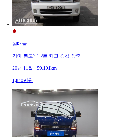
실매물
기아 봉고3 1.2톤 카고 킹캡 장축
20년 11월 · 59,191km
1,840만원