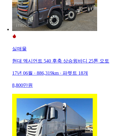
실매물
현대 엑시언트 540 후축 상승윙바디 25톤 오토
17년 06월 · 886,319km · 파렛트 18개
8,800만원