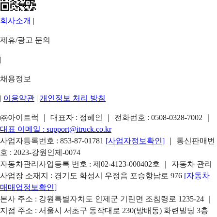
회사소개
|
제휴/광고 문의
|
채용정보
|
이용약관
|
개인정보 처리 방침
㈜아이트럭 ｜ 대표자 : 정혜인 ｜ 전화번호 :
0508-0328-7002
｜
대표 이메일 :
support@itruck.co.kr
사업자등록번호 : 853-87-01781
[사업자정보확인]
｜ 통신판매번
호 : 2023-강원인제-0074
자동차관리사업등록 번호 : 제02-4123-000402호 ｜ 자동차 관리
사업장 소재지 : 경기도 화성시 우정읍 포승항남로 976
[자동차
매매업정보확인]
본사 주소 : 강원특별자치도 인제군 기린면 조침령로 1235-24 ｜
지점 주소 : 서울시 서초구 동작대로 230(방배동) 화련빌딩 3층