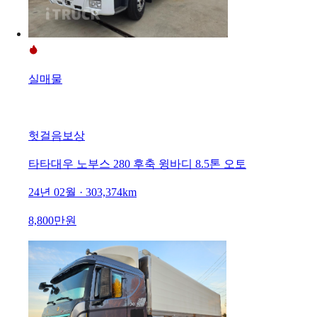
실매물
헛걸음보상
타타대우 노부스 280 후축 윙바디 8.5톤 오토
24년 02월 · 303,374km
8,800만원