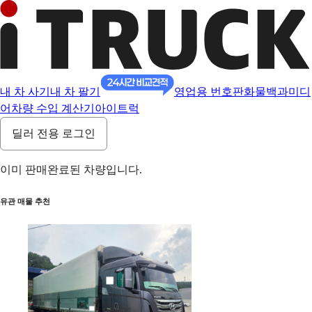
내 차 사기
내 차 팔기
영업용 번호판
화물백과
미디
어
차량 수입 계산기
아이트럭
딜러 전용 로그인
이미 판매완료된 차량입니다.
유관 매물 추천