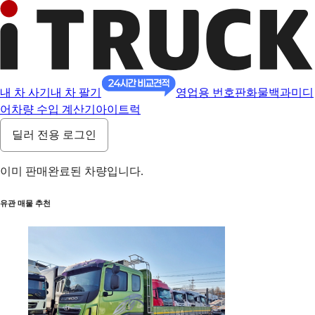
내 차 사기
내 차 팔기
영업용 번호판
화물백과
미디
어
차량 수입 계산기
아이트럭
딜러 전용 로그인
이미 판매완료된 차량입니다.
유관 매물 추천