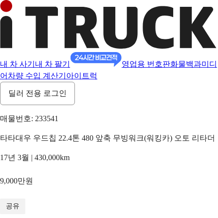
내 차 사기
내 차 팔기
영업용 번호판
화물백과
미디
어
차량 수입 계산기
아이트럭
딜러 전용 로그인
매물번호: 233541
타타대우 우드칩 22.4톤 480 앞축 무빙워크(워킹카) 오토 리타더
17년 3월 | 430,000km
9,000만원
1
/
17
공유