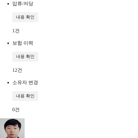
압류/저당
내용 확인
1
건
보험 이력
내용 확인
12
건
소유자 변경
내용 확인
0
건