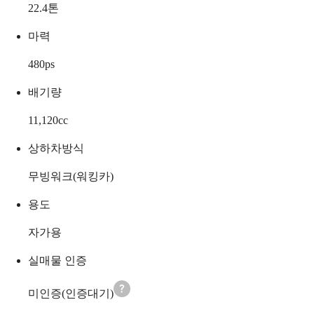
22.4
톤
마력
480
ps
배기량
11,120
cc
상하차방식
무빙워크(워킹카)
용도
자가용
실매물 인증
미인증(인증대기)