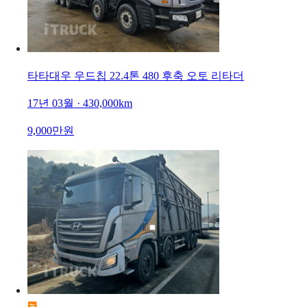
타타대우 우드칩 22.4톤 480 후축 오토 리타더
17년 03월 · 430,000km
9,000만원