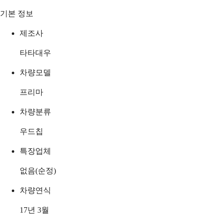
기본 정보
제조사
타타대우
차량모델
프리마
차량분류
우드칩
특장업체
없음(순정)
차량연식
17년 3월