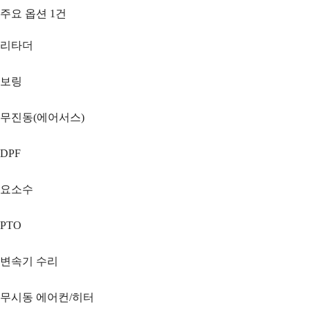
주요 옵션
1
건
리타더
보링
무진동(에어서스)
DPF
요소수
PTO
변속기 수리
무시동 에어컨/히터