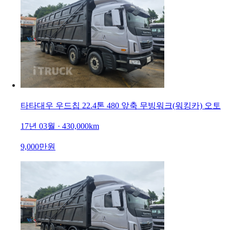
타타대우 우드칩 22.4톤 480 앞축 무빙워크(워킹카) 오토
17년 03월 · 430,000km
9,000만원