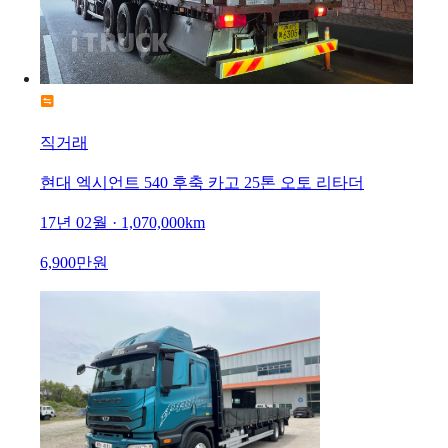
직거래
현대 엑시언트 540 후축 카고 25톤 오토 리타더
17년 02월 · 1,070,000km
6,900만원