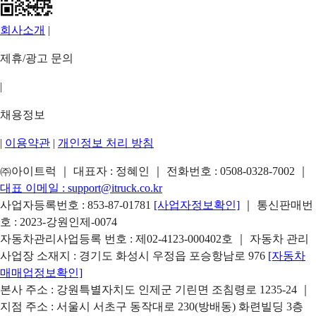
회사소개
|
제휴/광고 문의
|
채용정보
|
이용약관
|
개인정보 처리 방침
㈜아이트럭 ｜ 대표자 : 정혜인 ｜ 전화번호 :
0508-0328-7002
｜
대표 이메일 :
support@itruck.co.kr
사업자등록번호 : 853-87-01781
[사업자정보확인]
｜ 통신판매번
호 : 2023-강원인제-0074
자동차관리사업등록 번호 : 제02-4123-000402호 ｜ 자동차 관리
사업장 소재지 : 경기도 화성시 우정읍 포승항남로 976
[자동차
매매업정보확인]
본사 주소 : 강원특별자치도 인제군 기린면 조침령로 1235-24 ｜
지점 주소 : 서울시 서초구 동작대로 230(방배동) 화련빌딩 3층