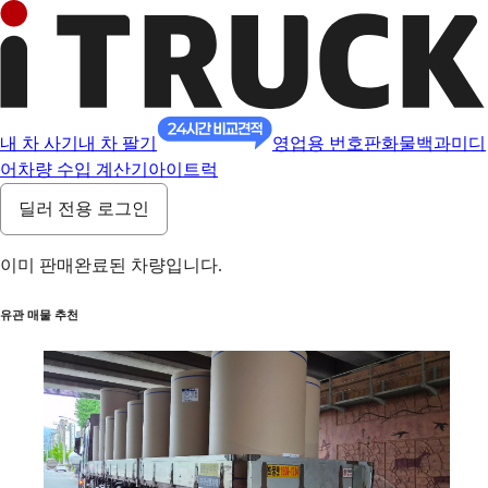
내 차 사기
내 차 팔기
영업용 번호판
화물백과
미디
어
차량 수입 계산기
아이트럭
딜러 전용 로그인
이미 판매완료된 차량입니다.
유관 매물 추천