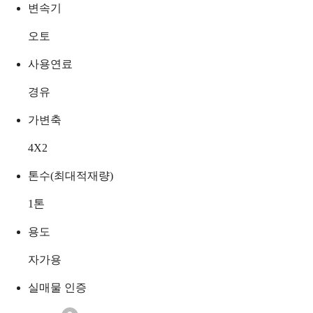
변속기
오토
사용연료
경유
가변축
4X2
톤수(최대적재량)
1
톤
용도
자가용
실매물 인증