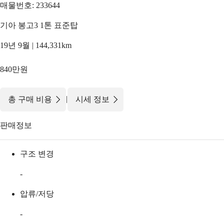
매물번호: 233644
기아 봉고3 1톤 표준탑
19년 9월 | 144,331km
840만원
|
총 구매 비용
시세 정보
판매정보
구조 변경
-
압류/저당
-