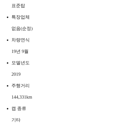
표준탑
특장업체
없음(순정)
차량연식
19년 9월
모델년도
2019
주행거리
144,331
km
캡 종류
기타