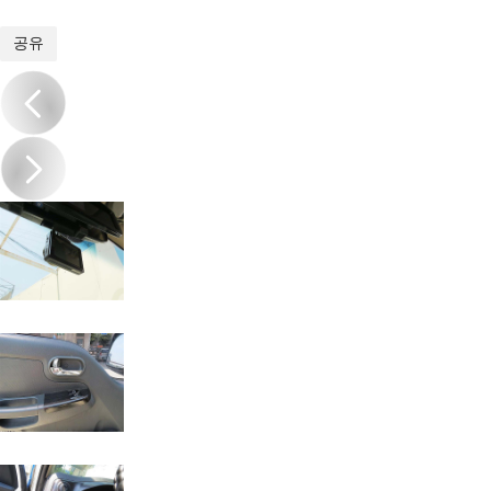
1
/
19
공유