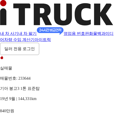
내 차 사기
내 차 팔기
영업용 번호판
화물백과
미디
어
차량 수입 계산기
아이트럭
딜러 전용 로그인
실매물
매물번호: 233644
기아 봉고3 1톤 표준탑
19년 9월 | 144,331km
840만원