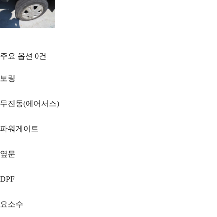
주요 옵션
0
건
보링
무진동(에어서스)
파워게이트
옆문
DPF
요소수