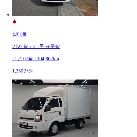
실매물
기아 봉고3 1톤 표준탑
21년 07월 · 104,862km
1,350만원