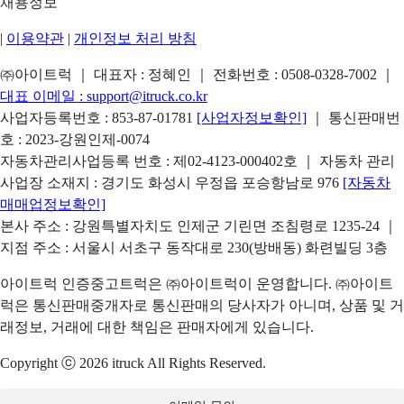
채용정보
|
이용약관
|
개인정보 처리 방침
㈜아이트럭 ｜ 대표자 : 정혜인 ｜ 전화번호 :
0508-0328-7002
｜
대표 이메일 :
support@itruck.co.kr
사업자등록번호 : 853-87-01781
[사업자정보확인]
｜ 통신판매번
호 : 2023-강원인제-0074
자동차관리사업등록 번호 : 제02-4123-000402호 ｜ 자동차 관리
사업장 소재지 : 경기도 화성시 우정읍 포승항남로 976
[자동차
매매업정보확인]
본사 주소 : 강원특별자치도 인제군 기린면 조침령로 1235-24 ｜
지점 주소 : 서울시 서초구 동작대로 230(방배동) 화련빌딩 3층
아이트럭 인증중고트럭은 ㈜아이트럭이 운영합니다. ㈜아이트
럭은 통신판매중개자로 통신판매의 당사자가 아니며, 상품 및 거
래정보, 거래에 대한 책임은 판매자에게 있습니다.
Copyright ⓒ 2026 itruck All Rights Reserved.