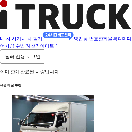
내 차 사기
내 차 팔기
영업용 번호판
화물백과
미디
어
차량 수입 계산기
아이트럭
딜러 전용 로그인
이미 판매완료된 차량입니다.
유관 매물 추천