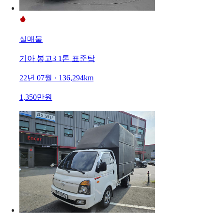
실매물
기아 봉고3 1톤 표준탑
22년 07월 · 136,294km
1,350만원