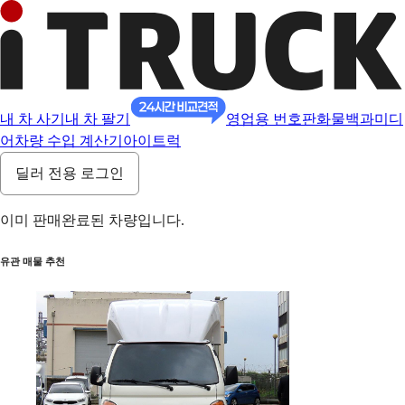
내 차 사기
내 차 팔기
영업용 번호판
화물백과
미디
어
차량 수입 계산기
아이트럭
딜러 전용 로그인
이미 판매완료된 차량입니다.
유관 매물 추천