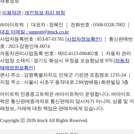
채용정보
|
이용약관
|
개인정보 처리 방침
㈜아이트럭 ｜ 대표자 : 정혜인 ｜ 전화번호 :
0508-0328-7002
｜
대표 이메일 :
support@itruck.co.kr
사업자등록번호 : 853-87-01781
[사업자정보확인]
｜ 통신판매번
호 : 2023-강원인제-0074
자동차관리사업등록 번호 : 제02-4123-000402호 ｜ 자동차 관리
사업장 소재지 : 경기도 화성시 우정읍 포승항남로 976
[자동차
매매업정보확인]
본사 주소 : 강원특별자치도 인제군 기린면 조침령로 1235-24 ｜
지점 주소 : 서울시 서초구 동작대로 230(방배동) 화련빌딩 3층
아이트럭 인증중고트럭은 ㈜아이트럭이 운영합니다. ㈜아이트
럭은 통신판매중개자로 통신판매의 당사자가 아니며, 상품 및 거
래정보, 거래에 대한 책임은 판매자에게 있습니다.
Copyright ⓒ 2026 itruck All Rights Reserved.