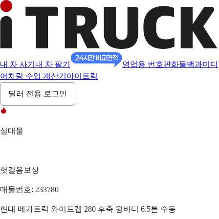
내 차 사기
내 차 팔기
영업용 번호판
화물백과
미디
어
차량 수입 계산기
아이트럭
딜러 전용 로그인
실매물
헛걸음보상
매물번호: 233780
현대 메가트럭 와이드캡 280 후축 윙바디 6.5톤 수동