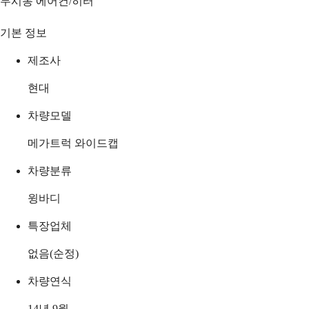
무시동 에어컨/히터
기본 정보
제조사
현대
차량모델
메가트럭 와이드캡
차량분류
윙바디
특장업체
없음(순정)
차량연식
14년 9월