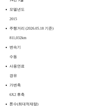
모델년도
2015
주행거리 (2026.05.18 기준)
811,032
km
변속기
수동
사용연료
경유
가변축
6X2 후축
톤수(최대적재량)