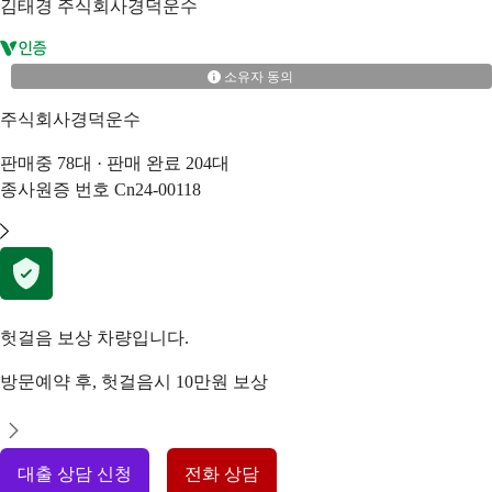
김태경
주식회사경덕운수
소유자 동의
주식회사경덕운수
판매중
78
대 · 판매 완료
204
대
종사원증 번호
Cn24-00118
헛걸음 보상 차량입니다.
방문예약 후, 헛걸음시 10만원 보상
대출 상담 신청
전화 상담