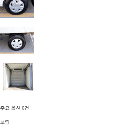
주요 옵션
0
건
보링