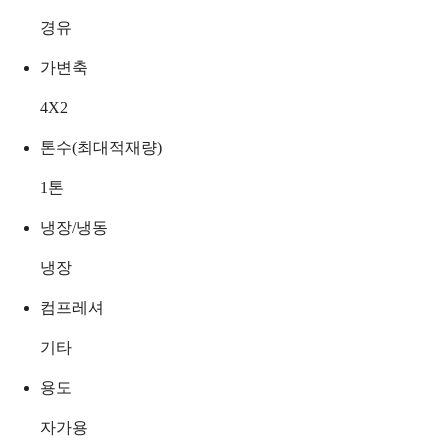
경유
가변축
4X2
톤수(최대적재량)
1
톤
냉장/냉동
냉장
컴프레셔
기타
용도
자가용