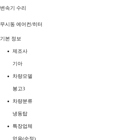
변속기 수리
무시동 에어컨/히터
기본 정보
제조사
기아
차량모델
봉고3
차량분류
냉동탑
특장업체
없음(순정)