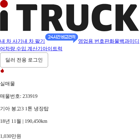
내 차 사기
내 차 팔기
영업용 번호판
화물백과
미디
어
차량 수입 계산기
아이트럭
딜러 전용 로그인
실매물
매물번호: 233919
기아 봉고3 1톤 냉장탑
18년 11월 | 190,450km
1,030만원