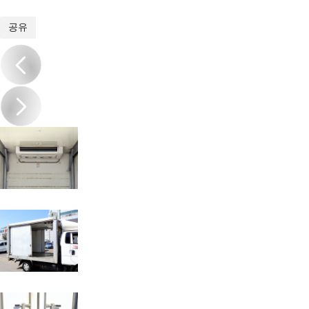
1
/
20
공유