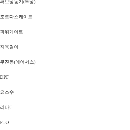
써브냉동기(투냉)
조르다스케이트
파워게이트
지육걸이
무진동(에어서스)
DPF
요소수
리타더
PTO