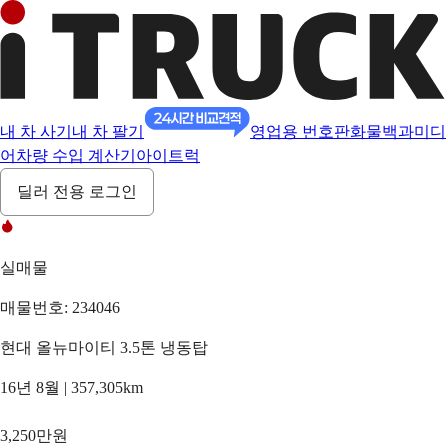
내 차 사기
내 차 팔기
영업용 번호판
화물백과
미디
어
차량 수입 계산기
아이트럭
딜러 전용 로그인
실매물
매물번호: 234046
현대 올뉴마이티 3.5톤 냉동탑
16년 8월 | 357,305km
3,250만원