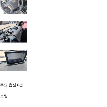
주요 옵션
0
건
보링