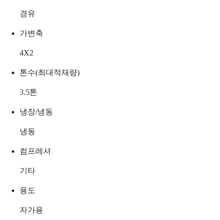
경유
가변축
4X2
톤수(최대적재량)
3.5
톤
냉장/냉동
냉동
컴프레셔
기타
용도
자가용