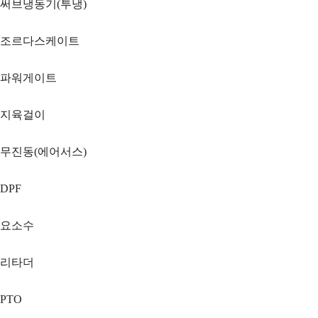
써브냉동기(투냉)
조르다스케이트
파워게이트
지육걸이
무진동(에어서스)
DPF
요소수
리타더
PTO