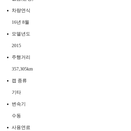
차량연식
16년 8월
모델년도
2015
주행거리
357,305
km
캡 종류
기타
변속기
수동
사용연료