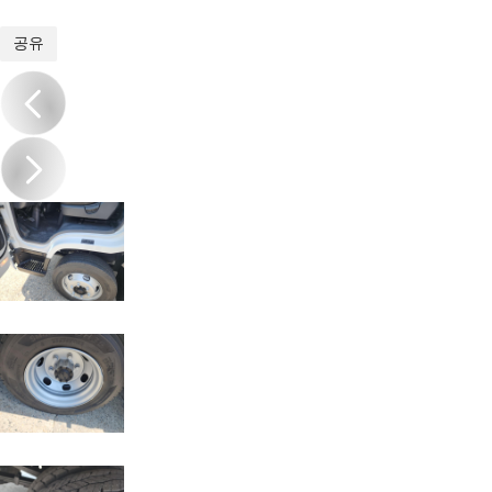
1
/
20
공유