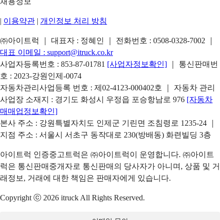
채용정보
|
이용약관
|
개인정보 처리 방침
㈜아이트럭 ｜ 대표자 : 정혜인 ｜ 전화번호 :
0508-0328-7002
｜
대표 이메일 :
support@itruck.co.kr
사업자등록번호 : 853-87-01781
[사업자정보확인]
｜ 통신판매번
호 : 2023-강원인제-0074
자동차관리사업등록 번호 : 제02-4123-000402호 ｜ 자동차 관리
사업장 소재지 : 경기도 화성시 우정읍 포승항남로 976
[자동차
매매업정보확인]
본사 주소 : 강원특별자치도 인제군 기린면 조침령로 1235-24 ｜
지점 주소 : 서울시 서초구 동작대로 230(방배동) 화련빌딩 3층
아이트럭 인증중고트럭은 ㈜아이트럭이 운영합니다. ㈜아이트
럭은 통신판매중개자로 통신판매의 당사자가 아니며, 상품 및 거
래정보, 거래에 대한 책임은 판매자에게 있습니다.
Copyright ⓒ 2026 itruck All Rights Reserved.