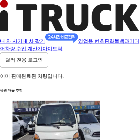
내 차 사기
내 차 팔기
영업용 번호판
화물백과
미디
어
차량 수입 계산기
아이트럭
딜러 전용 로그인
이미 판매완료된 차량입니다.
유관 매물 추천