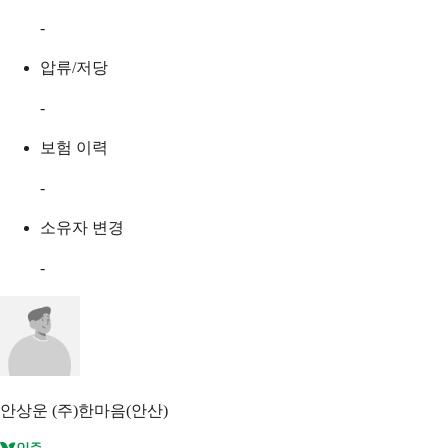
-
압류/저당
-
보험 이력
-
소유자 변경
-
안상운
(주)한마음(안산)