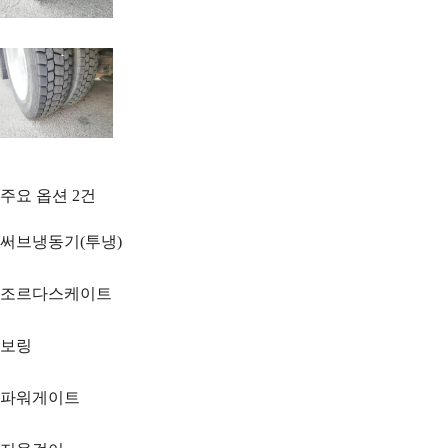
주요 옵션
2
건
써브냉동기(투냉)
조르다스케이트
보링
파워게이트