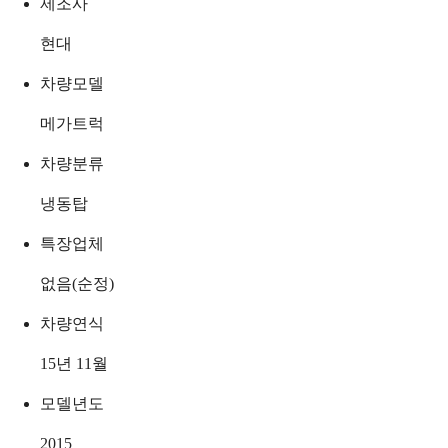
제조사
현대
차량모델
메가트럭
차량분류
냉동탑
특장업체
없음(순정)
차량연식
15년 11월
모델년도
2015