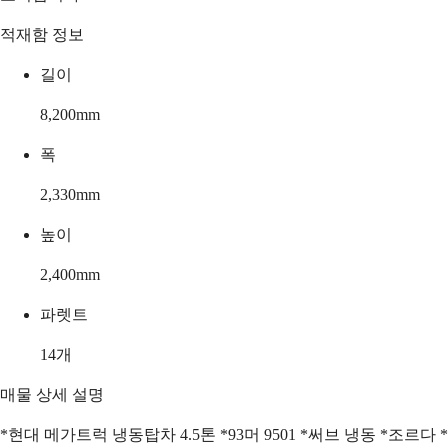
적재함 정보
길이
8,200
mm
폭
2,330
mm
높이
2,400
mm
파렛트
14
개
매물 상세 설명
*현대 메가트럭 냉동탑차 4.5톤 *93머 9501 *써브 냉동 *조르다 *