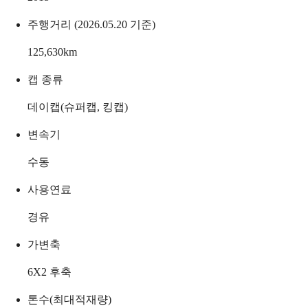
주행거리 (2026.05.20 기준)
125,630
km
캡 종류
데이캡(슈퍼캡, 킹캡)
변속기
수동
사용연료
경유
가변축
6X2 후축
톤수(최대적재량)