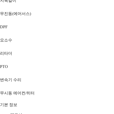
지육걸이
무진동(에어서스)
DPF
요소수
리타더
PTO
변속기 수리
무시동 에어컨/히터
기본 정보