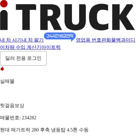
내 차 사기
내 차 팔기
영업용 번호판
화물백과
미디
어
차량 수입 계산기
아이트럭
딜러 전용 로그인
실매물
헛걸음보상
매물번호: 234282
현대 메가트럭 280 후축 냉동탑 4.5톤 수동