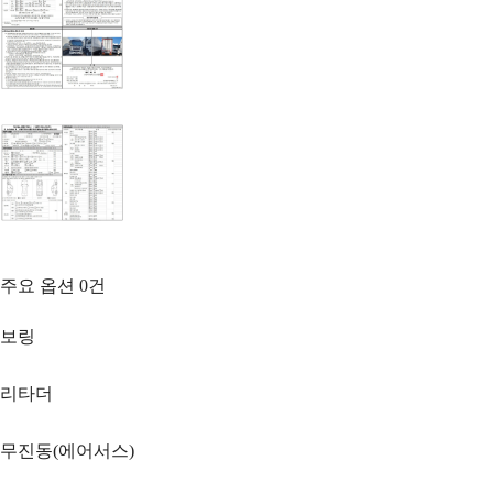
주요 옵션
0
건
보링
리타더
무진동(에어서스)