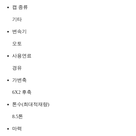
캡 종류
기타
변속기
오토
사용연료
경유
가변축
6X2 후축
톤수(최대적재량)
8.5
톤
마력