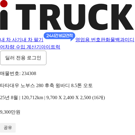
내 차 사기
내 차 팔기
영업용 번호판
화물백과
미디
어
차량 수입 계산기
아이트럭
딜러 전용 로그인
매물번호: 234308
타타대우 노부스 280 후축 윙바디 8.5톤 오토
25년 8월 | 120,712km | 9,700 X 2,400 X 2,500 (16개)
9,300만원
1
/
18
공유