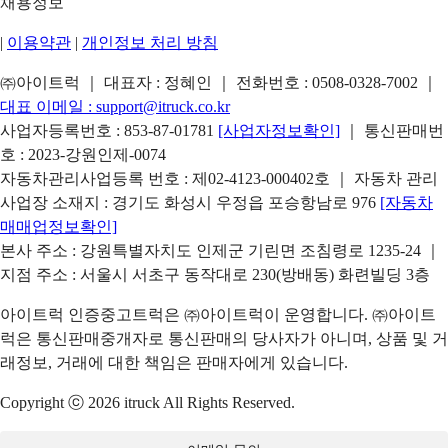
채용정보
|
이용약관
|
개인정보 처리 방침
㈜아이트럭 ｜ 대표자 : 정혜인 ｜ 전화번호 :
0508-0328-7002
｜
대표 이메일 :
support@itruck.co.kr
사업자등록번호 : 853-87-01781
[사업자정보확인]
｜ 통신판매번
호 : 2023-강원인제-0074
자동차관리사업등록 번호 : 제02-4123-000402호 ｜ 자동차 관리
사업장 소재지 : 경기도 화성시 우정읍 포승항남로 976
[자동차
매매업정보확인]
본사 주소 : 강원특별자치도 인제군 기린면 조침령로 1235-24 ｜
지점 주소 : 서울시 서초구 동작대로 230(방배동) 화련빌딩 3층
아이트럭 인증중고트럭은 ㈜아이트럭이 운영합니다. ㈜아이트
럭은 통신판매중개자로 통신판매의 당사자가 아니며, 상품 및 거
래정보, 거래에 대한 책임은 판매자에게 있습니다.
Copyright ⓒ 2026 itruck All Rights Reserved.