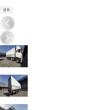
1
/
6
공유