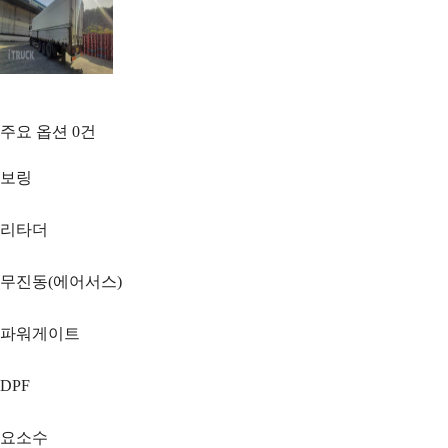
주요 옵션
0
건
보링
리타더
무진동(에어서스)
파워게이트
DPF
요소수