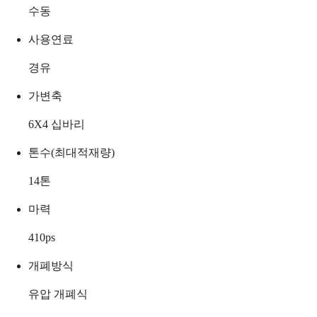
수동
사용연료
경유
가변축
6X4 십바리
톤수(최대적재량)
14
톤
마력
410
ps
개폐방식
유압 개폐식