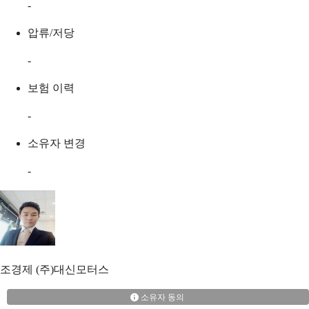
-
압류/저당
-
보험 이력
-
소유자 변경
-
조경제
(주)대신모터스
소유자 동의