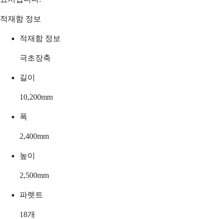
적재함 정보
적재함 정보
극초장축
길이
10,200
mm
폭
2,400
mm
높이
2,500
mm
파렛트
18
개