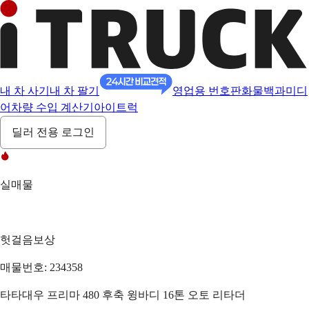
내 차 사기
내 차 팔기
영업용 번호판
화물백과
미디
어
차량 수입 계산기
아이트럭
딜러 전용 로그인
실매물
헛걸음보상
매물번호: 234358
타타대우 프리마 480 후축 윙바디 16톤 오토 리타더