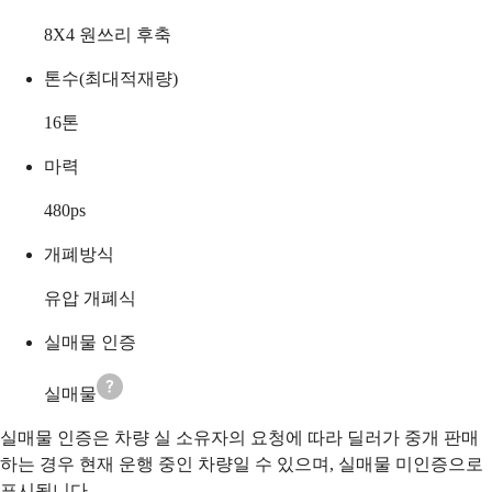
8X4 원쓰리 후축
톤수(최대적재량)
16
톤
마력
480
ps
개폐방식
유압 개폐식
실매물 인증
실매물
실매물 인증은 차량 실 소유자의 요청에 따라 딜러가 중개 판매
하는 경우 현재 운행 중인 차량일 수 있으며, 실매물 미인증으로
표시됩니다.