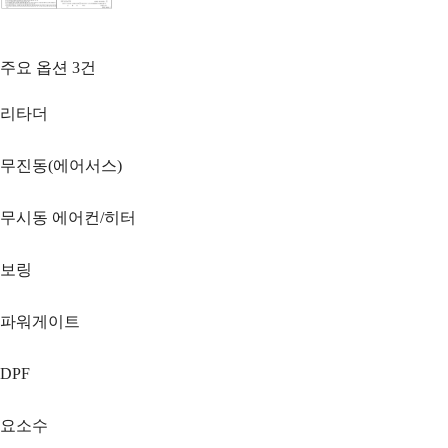
주요 옵션
3
건
리타더
무진동(에어서스)
무시동 에어컨/히터
보링
파워게이트
DPF
요소수