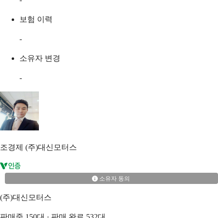
보험 이력
-
소유자 변경
-
조경제
(주)대신모터스
소유자 동의
(주)대신모터스
판매중
150
대 · 판매 완료
532
대