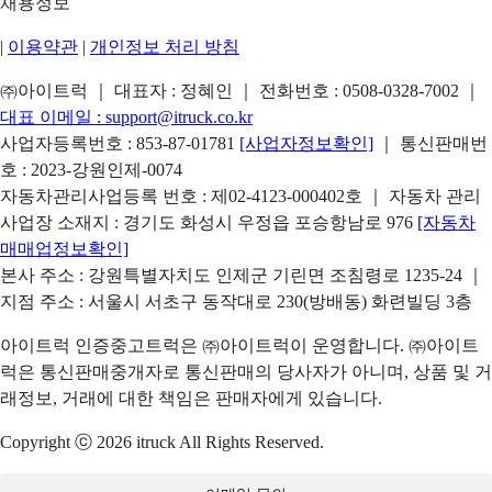
채용정보
|
이용약관
|
개인정보 처리 방침
㈜아이트럭 ｜ 대표자 : 정혜인 ｜ 전화번호 :
0508-0328-7002
｜
대표 이메일 :
support@itruck.co.kr
사업자등록번호 : 853-87-01781
[사업자정보확인]
｜ 통신판매번
호 : 2023-강원인제-0074
자동차관리사업등록 번호 : 제02-4123-000402호 ｜ 자동차 관리
사업장 소재지 : 경기도 화성시 우정읍 포승항남로 976
[자동차
매매업정보확인]
본사 주소 : 강원특별자치도 인제군 기린면 조침령로 1235-24 ｜
지점 주소 : 서울시 서초구 동작대로 230(방배동) 화련빌딩 3층
아이트럭 인증중고트럭은 ㈜아이트럭이 운영합니다. ㈜아이트
럭은 통신판매중개자로 통신판매의 당사자가 아니며, 상품 및 거
래정보, 거래에 대한 책임은 판매자에게 있습니다.
Copyright ⓒ 2026 itruck All Rights Reserved.