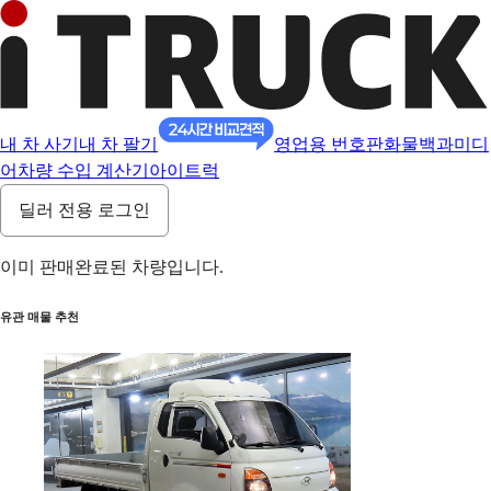
내 차 사기
내 차 팔기
영업용 번호판
화물백과
미디
어
차량 수입 계산기
아이트럭
딜러 전용 로그인
이미 판매완료된 차량입니다.
유관 매물 추천