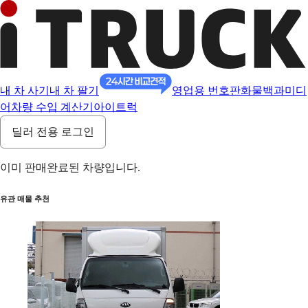
내 차 사기
내 차 팔기
영업용 번호판
화물백과
미디
어
차량 수입 계산기
아이트럭
딜러 전용 로그인
이미 판매완료된 차량입니다.
유관 매물 추천