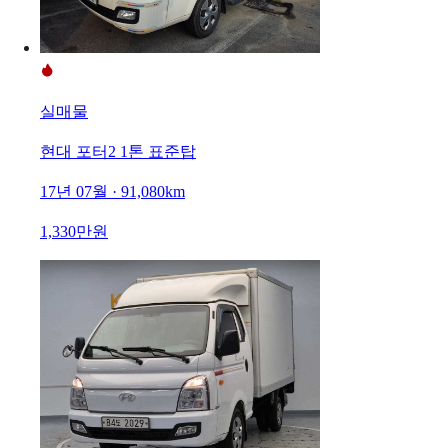
실매물
현대 포터2 1톤 표준탑
17년 07월 · 91,080km
1,330만원