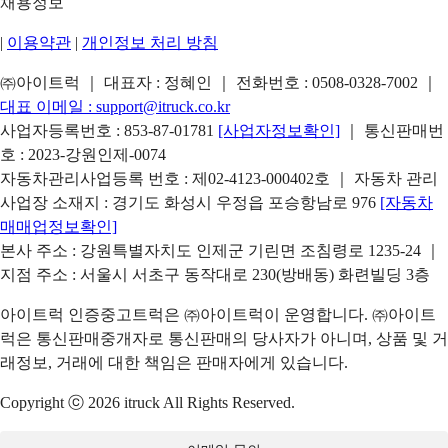
채용정보
|
이용약관
|
개인정보 처리 방침
㈜아이트럭 ｜ 대표자 : 정혜인 ｜ 전화번호 :
0508-0328-7002
｜
대표 이메일 :
support@itruck.co.kr
사업자등록번호 : 853-87-01781
[사업자정보확인]
｜ 통신판매번
호 : 2023-강원인제-0074
자동차관리사업등록 번호 : 제02-4123-000402호 ｜ 자동차 관리
사업장 소재지 : 경기도 화성시 우정읍 포승항남로 976
[자동차
매매업정보확인]
본사 주소 : 강원특별자치도 인제군 기린면 조침령로 1235-24 ｜
지점 주소 : 서울시 서초구 동작대로 230(방배동) 화련빌딩 3층
아이트럭 인증중고트럭은 ㈜아이트럭이 운영합니다. ㈜아이트
럭은 통신판매중개자로 통신판매의 당사자가 아니며, 상품 및 거
래정보, 거래에 대한 책임은 판매자에게 있습니다.
Copyright ⓒ 2026 itruck All Rights Reserved.