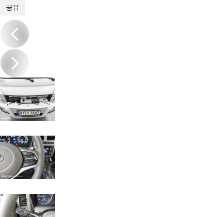
1
/
20
공유