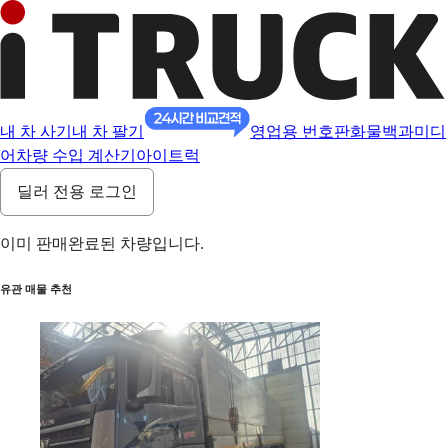
내 차 사기
내 차 팔기
영업용 번호판
화물백과
미디
어
차량 수입 계산기
아이트럭
딜러 전용 로그인
이미 판매완료된 차량입니다.
유관 매물 추천