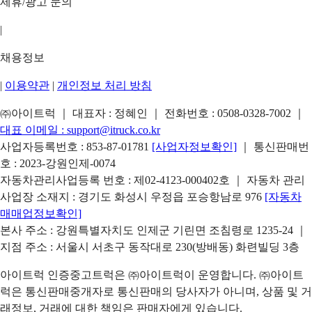
제휴/광고 문의
|
채용정보
|
이용약관
|
개인정보 처리 방침
㈜아이트럭 ｜ 대표자 : 정혜인 ｜ 전화번호 :
0508-0328-7002
｜
대표 이메일 :
support@itruck.co.kr
사업자등록번호 : 853-87-01781
[사업자정보확인]
｜ 통신판매번
호 : 2023-강원인제-0074
자동차관리사업등록 번호 : 제02-4123-000402호 ｜ 자동차 관리
사업장 소재지 : 경기도 화성시 우정읍 포승항남로 976
[자동차
매매업정보확인]
본사 주소 : 강원특별자치도 인제군 기린면 조침령로 1235-24 ｜
지점 주소 : 서울시 서초구 동작대로 230(방배동) 화련빌딩 3층
아이트럭 인증중고트럭은 ㈜아이트럭이 운영합니다. ㈜아이트
럭은 통신판매중개자로 통신판매의 당사자가 아니며, 상품 및 거
래정보, 거래에 대한 책임은 판매자에게 있습니다.