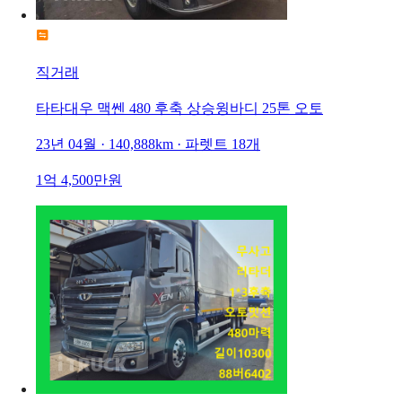
직거래
타타대우 맥쎈 480 후축 상승윙바디 25톤 오토
23년 04월 · 140,888km · 파렛트 18개
1억 4,500만원