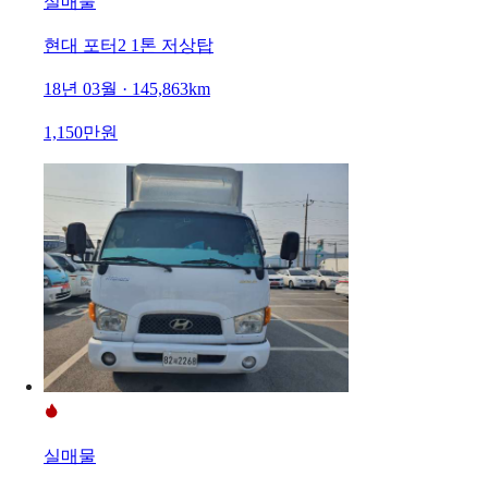
실매물
현대 포터2 1톤 저상탑
18년 03월 · 145,863km
1,150만원
실매물