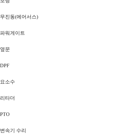
보링
무진동(에어서스)
파워게이트
옆문
DPF
요소수
리타더
PTO
변속기 수리