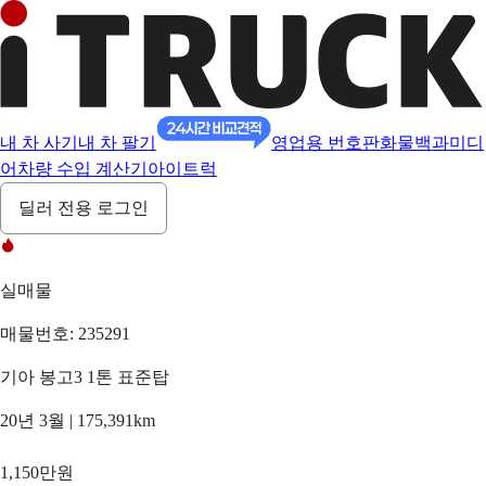
내 차 사기
내 차 팔기
영업용 번호판
화물백과
미디
어
차량 수입 계산기
아이트럭
딜러 전용 로그인
실매물
매물번호: 235291
기아 봉고3 1톤 표준탑
20년 3월 | 175,391km
1,150만원