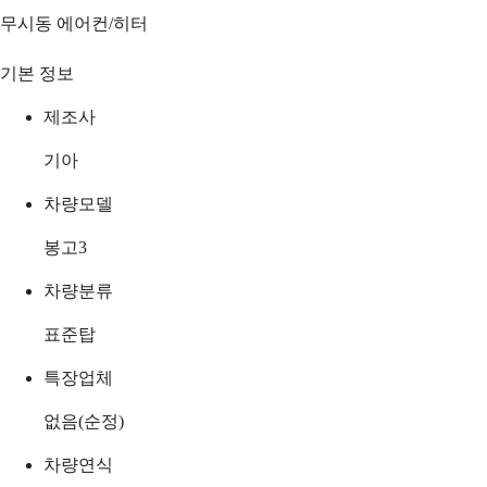
무시동 에어컨/히터
기본 정보
제조사
기아
차량모델
봉고3
차량분류
표준탑
특장업체
없음(순정)
차량연식