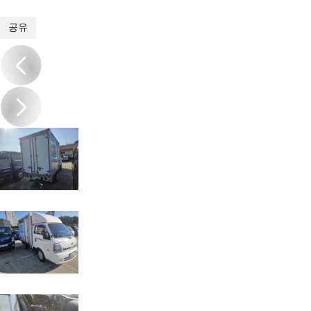
1
/
9
공유