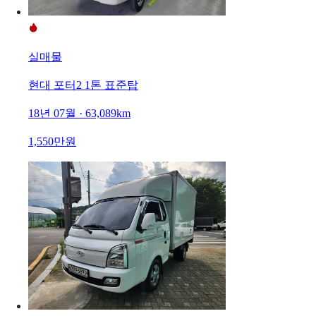
실매물
현대 포터2 1톤 표준탑
18년 07월 · 63,089km
1,550만원