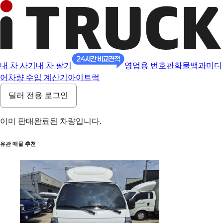
내 차 사기
내 차 팔기
영업용 번호판
화물백과
미디
어
차량 수입 계산기
아이트럭
딜러 전용 로그인
이미 판매완료된 차량입니다.
유관 매물 추천