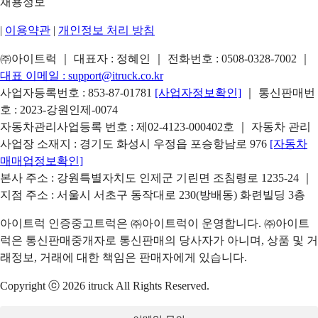
채용정보
|
이용약관
|
개인정보 처리 방침
㈜아이트럭 ｜ 대표자 : 정혜인 ｜ 전화번호 :
0508-0328-7002
｜
대표 이메일 :
support@itruck.co.kr
사업자등록번호 : 853-87-01781
[사업자정보확인]
｜ 통신판매번
호 : 2023-강원인제-0074
자동차관리사업등록 번호 : 제02-4123-000402호 ｜ 자동차 관리
사업장 소재지 : 경기도 화성시 우정읍 포승항남로 976
[자동차
매매업정보확인]
본사 주소 : 강원특별자치도 인제군 기린면 조침령로 1235-24 ｜
지점 주소 : 서울시 서초구 동작대로 230(방배동) 화련빌딩 3층
아이트럭 인증중고트럭은 ㈜아이트럭이 운영합니다. ㈜아이트
럭은 통신판매중개자로 통신판매의 당사자가 아니며, 상품 및 거
래정보, 거래에 대한 책임은 판매자에게 있습니다.
Copyright ⓒ 2026 itruck All Rights Reserved.