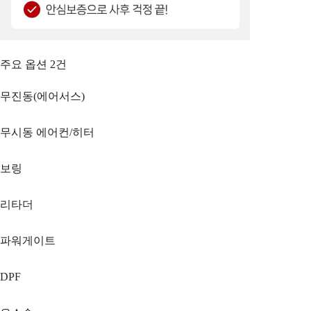
주요 옵션
2
건
무진동(에어서스)
무시동 에어컨/히터
보링
리타더
파워게이트
DPF