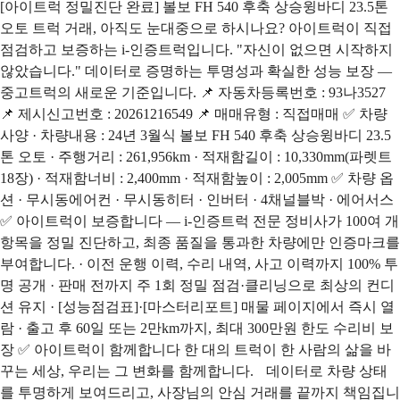
[아이트럭 정밀진단 완료] 볼보 FH 540 후축 상승윙바디 23.5톤
오토 트럭 거래, 아직도 눈대중으로 하시나요? 아이트럭이 직접
점검하고 보증하는 i-인증트럭입니다. "자신이 없으면 시작하지
않았습니다." 데이터로 증명하는 투명성과 확실한 성능 보장 —
중고트럭의 새로운 기준입니다. 📌 자동차등록번호 : 93나3527
📌 제시신고번호 : 20261216549 📌 매매유형 : 직접매매 ✅ 차량
사양 · 차량내용 : 24년 3월식 볼보 FH 540 후축 상승윙바디 23.5
톤 오토 · 주행거리 : 261,956km · 적재함길이 : 10,330mm(파렛트
18장) · 적재함너비 : 2,400mm · 적재함높이 : 2,005mm ✅ 차량 옵
션 · 무시동에어컨 · 무시동히터 · 인버터 · 4채널블박 · 에어서스
✅ 아이트럭이 보증합니다 — i-인증트럭 전문 정비사가 100여 개
항목을 정밀 진단하고, 최종 품질을 통과한 차량에만 인증마크를
부여합니다. · 이전 운행 이력, 수리 내역, 사고 이력까지 100% 투
명 공개 · 판매 전까지 주 1회 정밀 점검·클리닝으로 최상의 컨디
션 유지 · [성능점검표]·[마스터리포트] 매물 페이지에서 즉시 열
람 · 출고 후 60일 또는 2만km까지, 최대 300만원 한도 수리비 보
장 ✅ 아이트럭이 함께합니다 한 대의 트럭이 한 사람의 삶을 바
꾸는 세상, 우리는 그 변화를 함께합니다. 데이터로 차량 상태
를 투명하게 보여드리고, 사장님의 안심 거래를 끝까지 책임집니