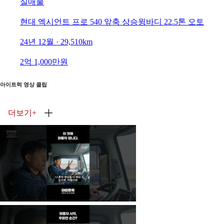
실매물
현대 엑시언트 프로 540 앞축 상승윙바디 22.5톤 오토
24년 12월 · 29,510km
2억 1,000만원
아이트럭 영상 클립
더보기
+