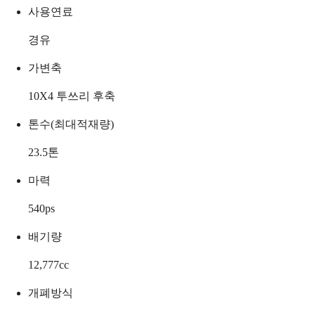
사용연료
경유
가변축
10X4 투쓰리 후축
톤수(최대적재량)
23.5
톤
마력
540
ps
배기량
12,777
cc
개폐방식