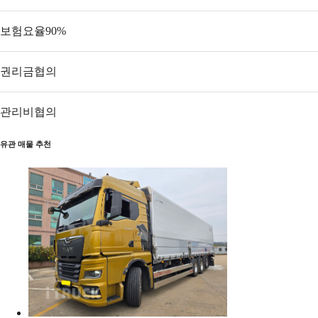
보험요율
90
%
권리금
협의
관리비
협의
유관 매물 추천