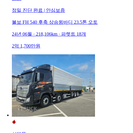
정밀 진단 완료 | 안심보증
볼보 FH 540 후축 상승윙바디 23.5톤 오토
24년 06월 · 218,106km · 파렛트 18개
2억 1,700만원