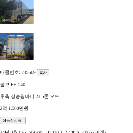
매물번호: 235669
복사
볼보 FH 540
후축 상승윙바디 23.5톤 오토
2억 1,500만원
성능점검표
24년 3월 | 261,956km | 10,330 X 2,400 X 2,005 (18개)