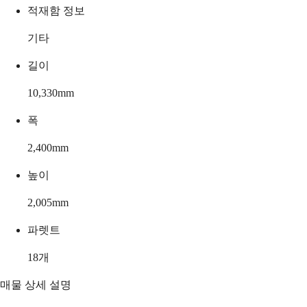
적재함 정보
기타
길이
10,330
mm
폭
2,400
mm
높이
2,005
mm
파렛트
18
개
매물 상세 설명