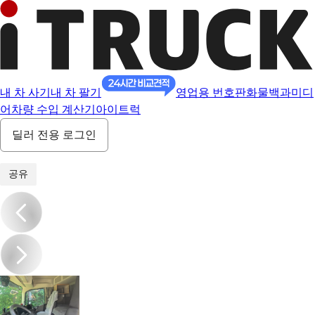
내 차 사기
내 차 팔기
영업용 번호판
화물백과
미디
어
차량 수입 계산기
아이트럭
딜러 전용 로그인
1
/
15
공유