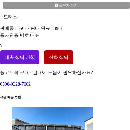
소유자 동의
JJ모터스
판매중
355
대 · 판매 완료
439
대
종사원증 번호
대표
대출 상담 신청
전화 상담
중고트럭 구매 · 판매에 도움이 필요하신가요?
0508-0328-7002
유관 매물 추천