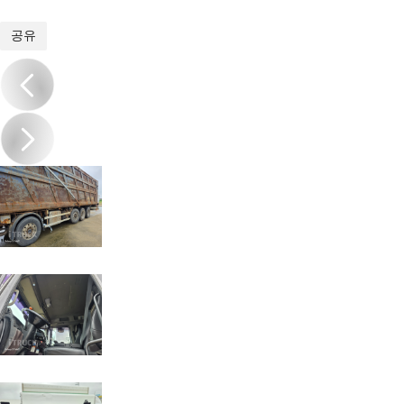
1
/
15
공유