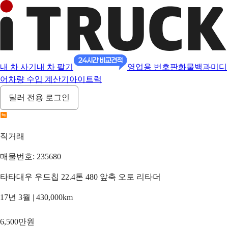
내 차 사기
내 차 팔기
영업용 번호판
화물백과
미디
어
차량 수입 계산기
아이트럭
딜러 전용 로그인
직거래
매물번호: 235680
타타대우 우드칩 22.4톤 480 앞축 오토 리타더
17년 3월 | 430,000km
6,500만원