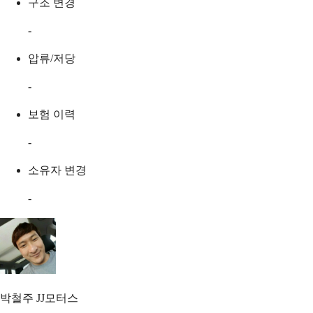
구조 변경
-
압류/저당
-
보험 이력
-
소유자 변경
-
박철주
JJ모터스