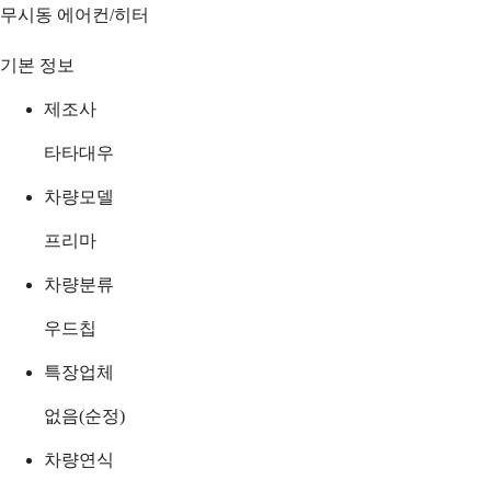
무시동 에어컨/히터
기본 정보
제조사
타타대우
차량모델
프리마
차량분류
우드칩
특장업체
없음(순정)
차량연식