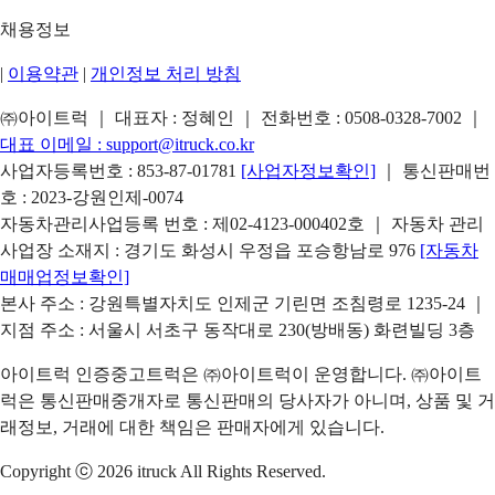
채용정보
|
이용약관
|
개인정보 처리 방침
㈜아이트럭 ｜ 대표자 : 정혜인 ｜ 전화번호 :
0508-0328-7002
｜
대표 이메일 :
support@itruck.co.kr
사업자등록번호 : 853-87-01781
[사업자정보확인]
｜ 통신판매번
호 : 2023-강원인제-0074
자동차관리사업등록 번호 : 제02-4123-000402호 ｜ 자동차 관리
사업장 소재지 : 경기도 화성시 우정읍 포승항남로 976
[자동차
매매업정보확인]
본사 주소 : 강원특별자치도 인제군 기린면 조침령로 1235-24 ｜
지점 주소 : 서울시 서초구 동작대로 230(방배동) 화련빌딩 3층
아이트럭 인증중고트럭은 ㈜아이트럭이 운영합니다. ㈜아이트
럭은 통신판매중개자로 통신판매의 당사자가 아니며, 상품 및 거
래정보, 거래에 대한 책임은 판매자에게 있습니다.
Copyright ⓒ 2026 itruck All Rights Reserved.