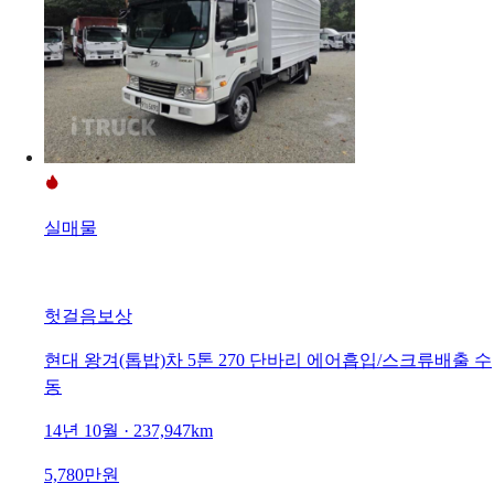
실매물
헛걸음보상
현대 왕겨(톱밥)차 5톤 270 단바리 에어흡입/스크류배출 수
동
14년 10월 · 237,947km
5,780만원