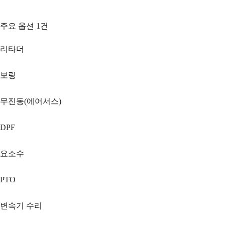
주요 옵션
1
건
리타더
보링
무진동(에어서스)
DPF
요소수
PTO
변속기 수리