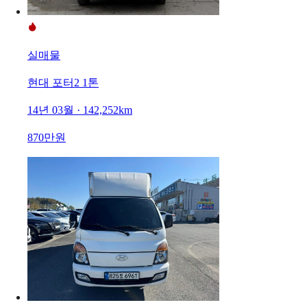
실매물
현대 포터2 1톤
14년 03월 · 142,252km
870만원