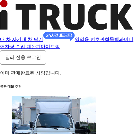
내 차 사기
내 차 팔기
영업용 번호판
화물백과
미디
어
차량 수입 계산기
아이트럭
딜러 전용 로그인
이미 판매완료된 차량입니다.
유관 매물 추천