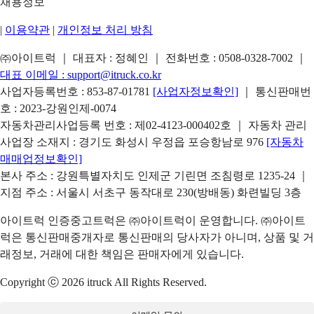
채용정보
|
이용약관
|
개인정보 처리 방침
㈜아이트럭 ｜ 대표자 : 정혜인 ｜ 전화번호 :
0508-0328-7002
｜
대표 이메일 :
support@itruck.co.kr
사업자등록번호 : 853-87-01781
[사업자정보확인]
｜ 통신판매번
호 : 2023-강원인제-0074
자동차관리사업등록 번호 : 제02-4123-000402호 ｜ 자동차 관리
사업장 소재지 : 경기도 화성시 우정읍 포승항남로 976
[자동차
매매업정보확인]
본사 주소 : 강원특별자치도 인제군 기린면 조침령로 1235-24 ｜
지점 주소 : 서울시 서초구 동작대로 230(방배동) 화련빌딩 3층
아이트럭 인증중고트럭은 ㈜아이트럭이 운영합니다. ㈜아이트
럭은 통신판매중개자로 통신판매의 당사자가 아니며, 상품 및 거
래정보, 거래에 대한 책임은 판매자에게 있습니다.
Copyright ⓒ 2026 itruck All Rights Reserved.