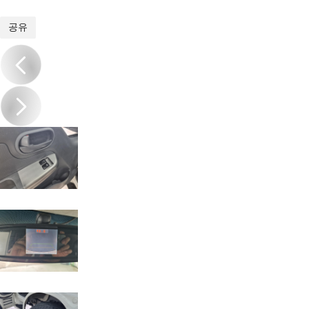
1
/
20
공유