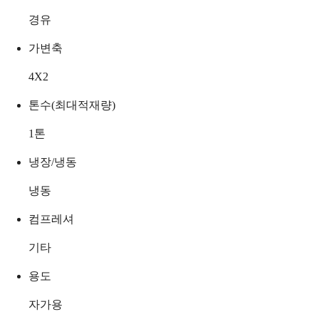
경유
가변축
4X2
톤수(최대적재량)
1
톤
냉장/냉동
냉동
컴프레셔
기타
용도
자가용