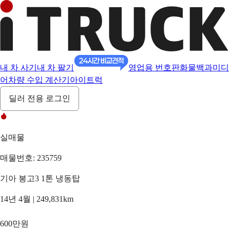
내 차 사기
내 차 팔기
영업용 번호판
화물백과
미디
어
차량 수입 계산기
아이트럭
딜러 전용 로그인
실매물
매물번호: 235759
기아 봉고3 1톤 냉동탑
14년 4월 | 249,831km
600만원