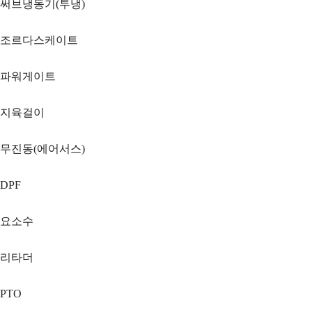
써브냉동기(투냉)
조르다스케이트
파워게이트
지육걸이
무진동(에어서스)
DPF
요소수
리타더
PTO