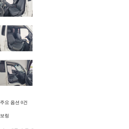
주요 옵션
0
건
보링