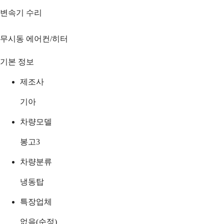
변속기 수리
무시동 에어컨/히터
기본 정보
제조사
기아
차량모델
봉고3
차량분류
냉동탑
특장업체
없음(순정)