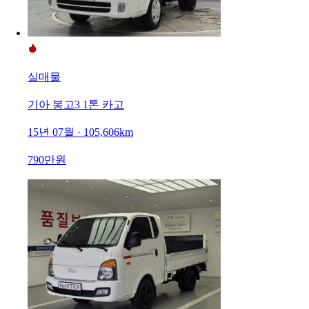
실매물
기아 봉고3 1톤 카고
15년 07월 · 105,606km
790만원