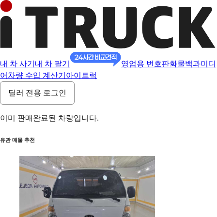
내 차 사기
내 차 팔기
영업용 번호판
화물백과
미디
어
차량 수입 계산기
아이트럭
딜러 전용 로그인
이미 판매완료된 차량입니다.
유관 매물 추천