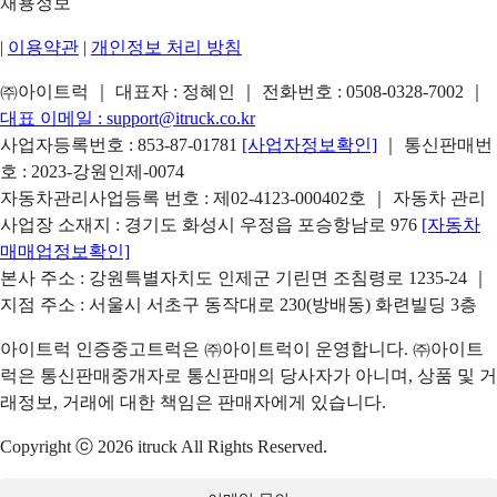
채용정보
|
이용약관
|
개인정보 처리 방침
㈜아이트럭 ｜ 대표자 : 정혜인 ｜ 전화번호 :
0508-0328-7002
｜
대표 이메일 :
support@itruck.co.kr
사업자등록번호 : 853-87-01781
[사업자정보확인]
｜ 통신판매번
호 : 2023-강원인제-0074
자동차관리사업등록 번호 : 제02-4123-000402호 ｜ 자동차 관리
사업장 소재지 : 경기도 화성시 우정읍 포승항남로 976
[자동차
매매업정보확인]
본사 주소 : 강원특별자치도 인제군 기린면 조침령로 1235-24 ｜
지점 주소 : 서울시 서초구 동작대로 230(방배동) 화련빌딩 3층
아이트럭 인증중고트럭은 ㈜아이트럭이 운영합니다. ㈜아이트
럭은 통신판매중개자로 통신판매의 당사자가 아니며, 상품 및 거
래정보, 거래에 대한 책임은 판매자에게 있습니다.
Copyright ⓒ 2026 itruck All Rights Reserved.