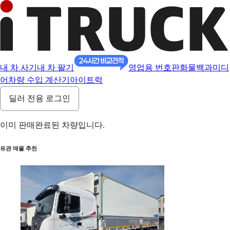
내 차 사기
내 차 팔기
영업용 번호판
화물백과
미디
어
차량 수입 계산기
아이트럭
딜러 전용 로그인
이미 판매완료된 차량입니다.
유관 매물 추천