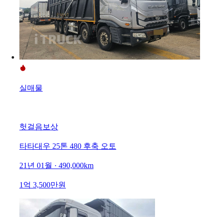
실매물
헛걸음보상
타타대우 25톤 480 후축 오토
21년 01월 · 490,000km
1억 3,500만원