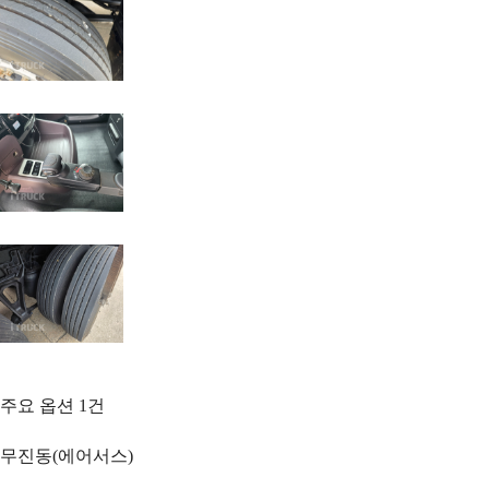
주요 옵션
1
건
무진동(에어서스)