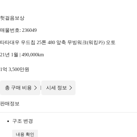
헛걸음보상
매물번호: 236049
타타대우 우드칩 25톤 480 앞축 무빙워크(워킹카) 오토
21년 1월 | 490,000km
1억 3,500만원
|
총 구매 비용
시세 정보
판매정보
구조 변경
내용 확인