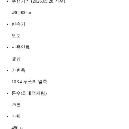
주행거리 (2026.05.28 기준)
490,000
km
변속기
오토
사용연료
경유
가변축
10X4 투쓰리 앞축
톤수(최대적재량)
25
톤
마력
480
ps