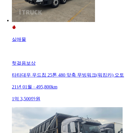
실매물
헛걸음보상
타타대우 우드칩 25톤 480 앞축 무빙워크(워킹카) 오토
21년 01월 · 495,800km
1억 3,500만원