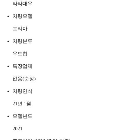
타타대우
차량모델
프리마
차량분류
우드칩
특장업체
없음(순정)
차량연식
21년 1월
모델년도
2021