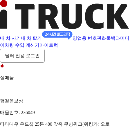
내 차 사기
내 차 팔기
영업용 번호판
화물백과
미디
어
차량 수입 계산기
아이트럭
딜러 전용 로그인
실매물
헛걸음보상
매물번호: 236049
타타대우 우드칩 25톤 480 앞축 무빙워크(워킹카) 오토