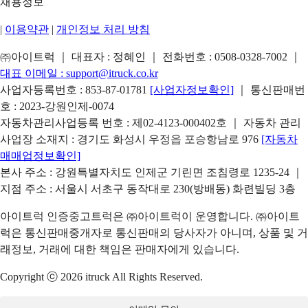
채용정보
|
이용약관
|
개인정보 처리 방침
㈜아이트럭 ｜ 대표자 : 정혜인 ｜ 전화번호 :
0508-0328-7002
｜
대표 이메일 :
support@itruck.co.kr
사업자등록번호 : 853-87-01781
[사업자정보확인]
｜ 통신판매번
호 : 2023-강원인제-0074
자동차관리사업등록 번호 : 제02-4123-000402호 ｜ 자동차 관리
사업장 소재지 : 경기도 화성시 우정읍 포승항남로 976
[자동차
매매업정보확인]
본사 주소 : 강원특별자치도 인제군 기린면 조침령로 1235-24 ｜
지점 주소 : 서울시 서초구 동작대로 230(방배동) 화련빌딩 3층
아이트럭 인증중고트럭은 ㈜아이트럭이 운영합니다. ㈜아이트
럭은 통신판매중개자로 통신판매의 당사자가 아니며, 상품 및 거
래정보, 거래에 대한 책임은 판매자에게 있습니다.
Copyright ⓒ 2026 itruck All Rights Reserved.