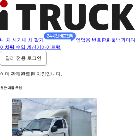
내 차 사기
내 차 팔기
영업용 번호판
화물백과
미디
어
차량 수입 계산기
아이트럭
딜러 전용 로그인
이미 판매완료된 차량입니다.
유관 매물 추천