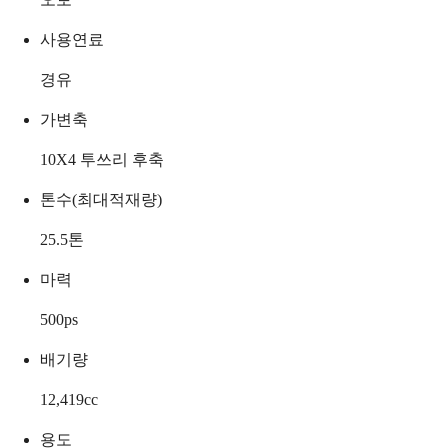
사용연료
경유
가변축
10X4 투쓰리 후축
톤수(최대적재량)
25.5
톤
마력
500
ps
배기량
12,419
cc
용도