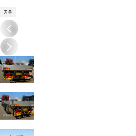
1
/
10
공유