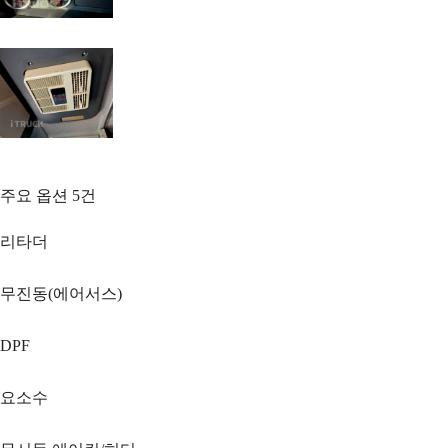
주요 옵션
5
건
리타더
무진동(에어서스)
DPF
요소수