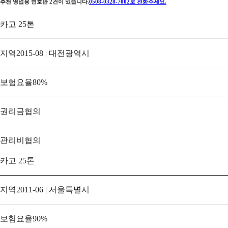
추천 영업용 번호판
2
건이 있습니다.
0508-0328-7002
로 전화주세요.
카고 25톤
지역
2015-08 | 대전광역시
보험요율
80
%
권리금
협의
관리비
협의
카고 25톤
지역
2011-06 | 서울특별시
보험요율
90
%