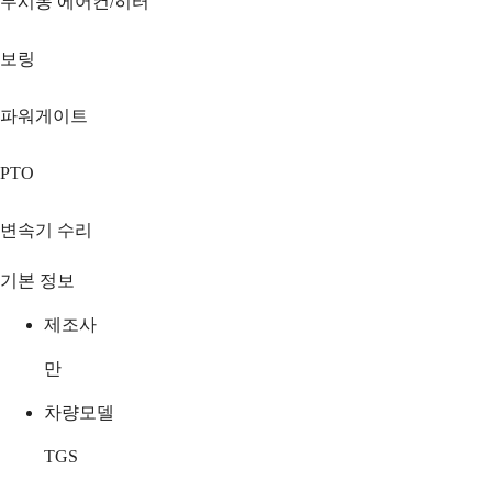
무시동 에어컨/히터
보링
파워게이트
PTO
변속기 수리
기본 정보
제조사
만
차량모델
TGS