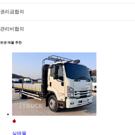
권리금
협의
관리비
협의
유관 매물 추천
실매물