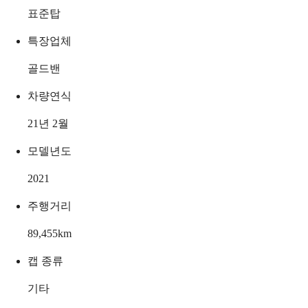
표준탑
특장업체
골드밴
차량연식
21년 2월
모델년도
2021
주행거리
89,455
km
캡 종류
기타