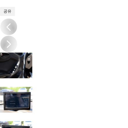
1
/
19
공유