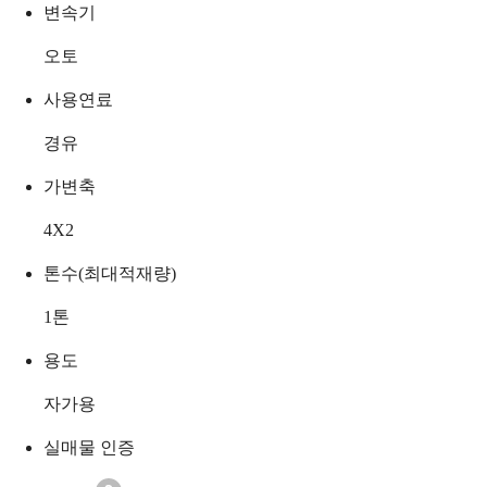
변속기
오토
사용연료
경유
가변축
4X2
톤수(최대적재량)
1
톤
용도
자가용
실매물 인증