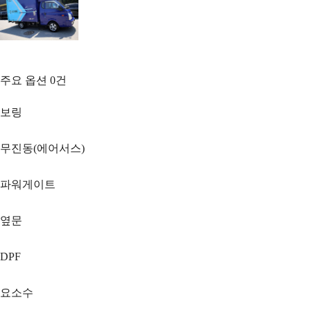
주요 옵션
0
건
보링
무진동(에어서스)
파워게이트
옆문
DPF
요소수