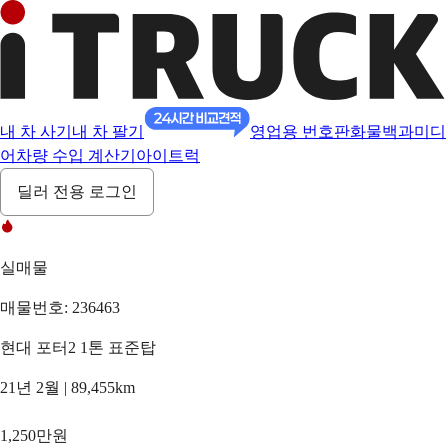
내 차 사기
내 차 팔기
영업용 번호판
화물백과
미디
어
차량 수입 계산기
아이트럭
딜러 전용 로그인
실매물
매물번호: 236463
현대 포터2 1톤 표준탑
21년 2월 | 89,455km
1,250만원